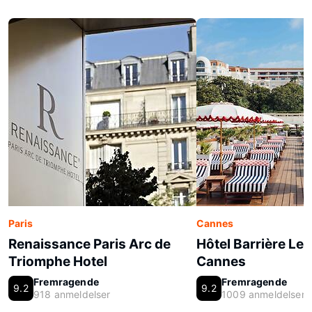
Paris
Cannes
Renaissance Paris Arc de
Hôtel Barrière Le 
Triomphe Hotel
Cannes
Fremragende
Fremragende
9.2
9.2
918 anmeldelser
1009 anmeldelser