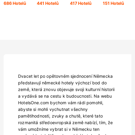
686 Hotelů
441 Hotelů
417 Hotelů
151 Hotelů
Dvacet let po opětovném sjednocení Německa
představují německé hotely výchozí bod do
země, která znovu objevuje svoji kulturní historii
a vydává se na cestu k budoucnosti. Na webu
HotelsOne.com bychom vám rádi pomohli,
abyste si mohli vychutnat všechny
pamětihodnosti, zvuky a chutě, které tato
rozmanitá středoevropská země nabízí, tím, že
vám umožníme vybrat si v Německu ten