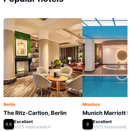
Berlín
Mnichov
The Ritz-Carlton, Berlin
Munich Marriott H
Excellent
Excellent
9.6
9
1003 hodnoceních
1005 hodnoceních