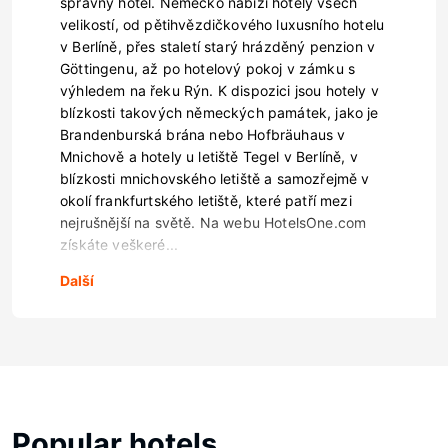
správný hotel. Německo nabízí hotely všech
velikostí, od pětihvězdičkového luxusního hotelu
v Berlíně, přes staletí starý hrázděný penzion v
Göttingenu, až po hotelový pokoj v zámku s
výhledem na řeku Rýn. K dispozici jsou hotely v
blízkosti takových německých památek, jako je
Brandenburská brána nebo Hofbräuhaus v
Mnichově a hotely u letiště Tegel v Berlíně, v
blízkosti mnichovského letiště a samozřejmě v
okolí frankfurtského letiště, které patří mezi
nejrušnější na světě. Na webu HotelsOne.com
získáte veškeré...
Další
Popular hotels