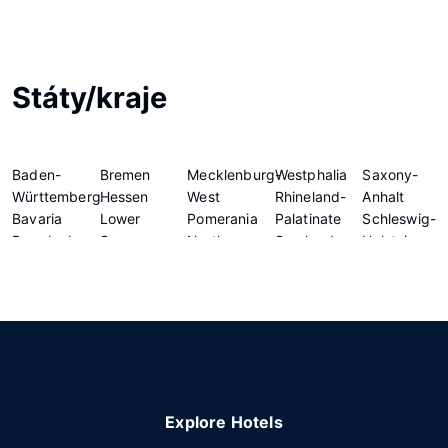
Státy/kraje
Baden-
Bremen
Mecklenburg-
Westphalia
Saxony-
Württemberg
Hessen
West
Rhineland-
Anhalt
Bavaria
Lower
Pomerania
Palatinate
Schleswig-
Brandenburg
Saxony
North
Saarland
Holstein
Region
Rhine-
Saxony
Thuringia
Explore Hotels