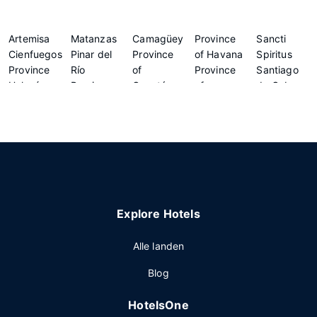
Artemisa
Matanzas
Camagüey
Province
Sancti
Cienfuegos
Pinar del
Province
of Havana
Spiritus
Province
Río
of
Province
Santiago
Holguín
Province
Guantánamo
of
de Cuba
Las Tunas
of
Mayabeque
Villa Clara
Explore Hotels
Alle landen
Blog
HotelsOne