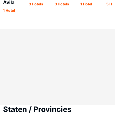
Avila
3 Hotels
3 Hotels
1 Hotel
5 Ho
1 Hotel
Staten / Provincies