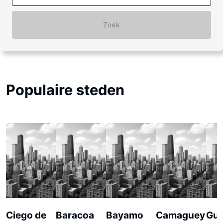
Zoek
Populaire steden
Ciego de
Baracoa
Bayamo
Camaguey
Gu