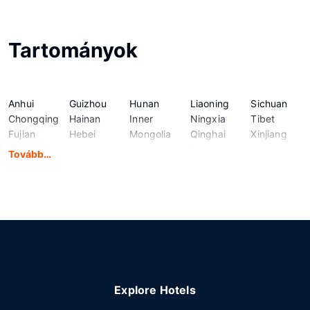
Tartományok
Anhui
Guizhou
Hunan
Liaoning
Sichuan
Chongqing
Hainan
Inner
Ningxia
Tibet
Fujian
Hebei
Mongolia
Qinghai
Xinjiang
Gansu
Heilongjiang
Jiangsu
Shaanxi
Yunnan
Tovább…
Guangdong
Henan
Jiangxi
Shandong
Zhejiang
Guangxi
Hubei
Jilin
Shanxi
Explore Hotels