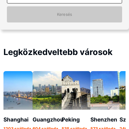
Keresés
Legközkedveltebb városok
Shanghai
Guangzhou
Peking
Shenzhen
Sz
1203 szálloda
604 szálloda
535 szálloda
573 szálloda
240 