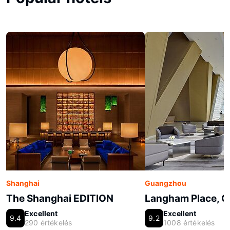
Shanghai
Guangzhou
The Shanghai EDITION
Langham Place, 
Excellent
Excellent
9.4
9.2
290 értékelés
1008 értékelés