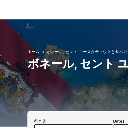
ホーム
ボネール, セント ユースタティウスとサバ 
ボネール, セント
行き先
Dates