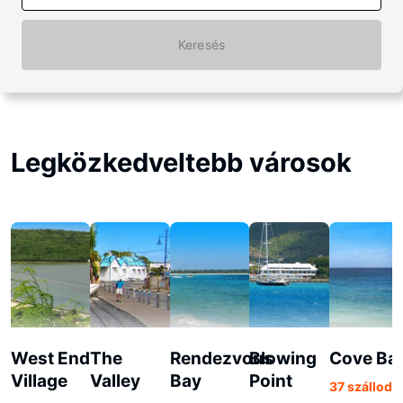
Keresés
Legközkedveltebb városok
West End
The
Rendezvous
Blowing
Cove Ba
Village
Valley
Bay
Point
37 szálloda