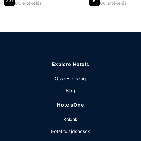
9.6
9
85 értékelés
68 értékelés
Explore Hotels
Összes ország
Blog
HotelsOne
Rólunk
Hotel tulajdonosok