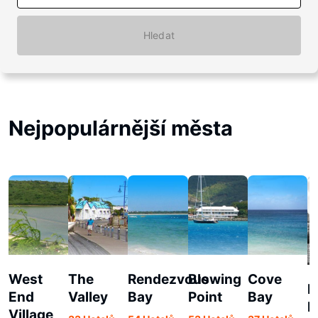
Hledat
Nejpopulárnější města
West
The
Rendezvous
Blowing
Cove
I
End
Valley
Bay
Point
Bay
H
Village