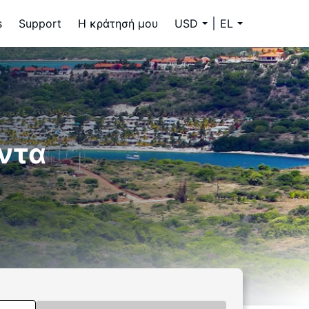
s
Support
Η κράτησή μου
USD
EL
ντα