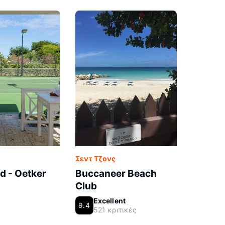
Σεντ Τζονς
d - Oetker
Buccaneer Beach
Club
Excellent
9.4
521 κριτικές