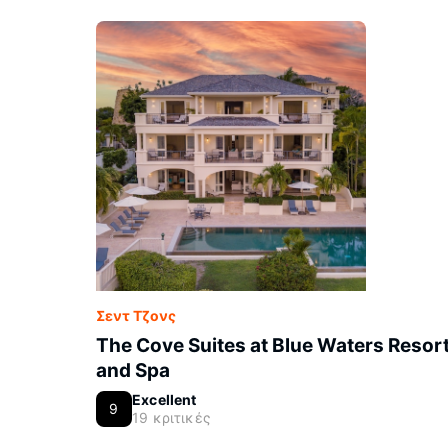
Σεντ Τζονς
The Cove Suites at Blue Waters Resor
and Spa
Excellent
9
19 κριτικές