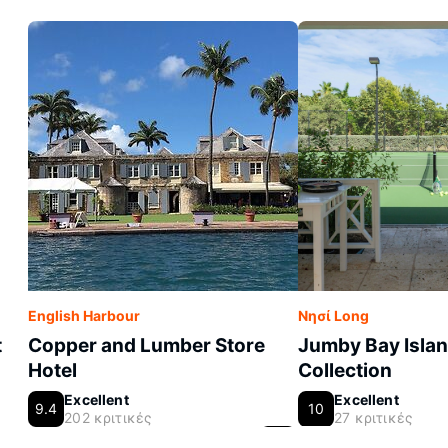
English Harbour
Νησί Long
t
Copper and Lumber Store
Jumby Bay Islan
Hotel
Collection
Excellent
Excellent
9.4
10
202 κριτικές
27 κριτικές