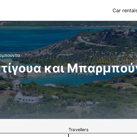
Car rental
αρμπούντα
ντίγουα και Μπαρμπού
Travellers