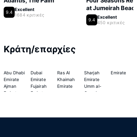
Atlantis, The Palm
Four Seasons Res
at Jumeirah Beac
Excellent
9.4
1684 κριτικές
Excellent
9.4
450 κριτικές
Κράτη/επαρχίες
Abu Dhabi
Dubai
Ras Al
Sharjah
Emirate
Emirate
Emirate
Khaimah
Emirate
Ajman
Fujairah
Emirate
Umm al-
Emirate
Emirate
Quwain