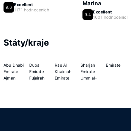
Marina
Excellent
9.6
1171 hodnoceních
Excellent
9.4
1001 hodnoceních
Státy/kraje
Abu Dhabi
Dubai
Ras Al
Sharjah
Emirate
Emirate
Emirate
Khaimah
Emirate
Ajman
Fujairah
Emirate
Umm al-
Emirate
Emirate
Quwain