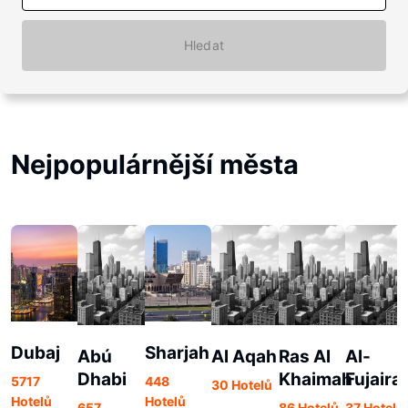
Hledat
Nejpopulárnější města
Dubaj
Sharjah
Abú
Al Aqah
Ras Al
Al-
Dhabi
Khaimah
Fujaira
5717
448
30 Hotelů
Hotelů
Hotelů
657
86 Hotelů
37 Hotelů