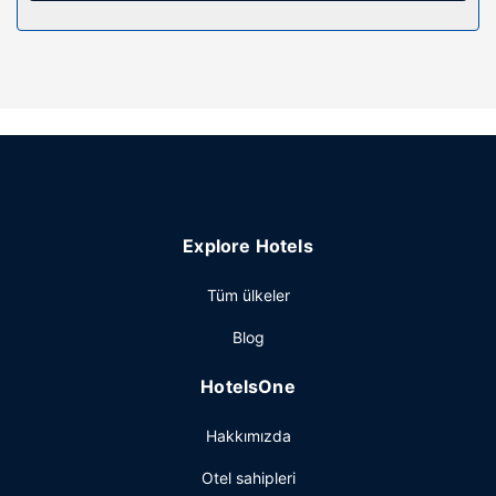
Misafirlerimiz için ücretsiz kablosuz İnternet, piknik alanı ve
barbekü ızgaraları mevcuttur.
Diğer güzellikler
Misafirler için bilgisayar istasyonu, hızlı çıkış ve 24 saat
açık resepsiyon mevcuttur. Ücretsiz otopark vardır.
Explore Hotels
Tüm ülkeler
Blog
HotelsOne
Hakkımızda
Otel sahipleri