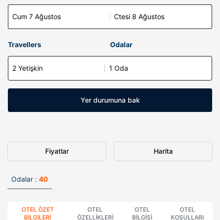
Cum 7 Ağustos
Ctesi 8 Ağustos
Travellers
Odalar
2 Yetişkin
1 Oda
Yer durumuna bak
Fiyatlar
Harita
Odalar :
40
OTEL ÖZET
OTEL
OTEL
OTEL
BILGILERI
ÖZELLIKLERI
BILGISI
KOŞULLARI