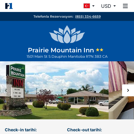
USD
Telefonla Rezervasyon:
(855) 334-6659
Prairie Mountain Inn
1501 Main St S
Dauphin
Manitoba
R7N 3B3
CA
Check-in tarihi:
Check-out tarihi: