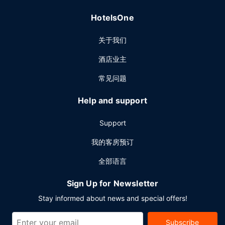
HotelsOne
关于我们
酒店业主
常见问题
Help and support
Support
我的客房预订
全部语言
Sign Up for Newsletter
Stay informed about news and special offers!
Subscribe