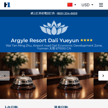
USD
網上訂房或電話訂房:
(855) 334-6659
Argyle Resort Dali Yueyun
Wai Tan Ming Zhu, Airport road Dali Economic Development Zone,
Yunnan
大理
671000
CN
入住日期:
退房日期: