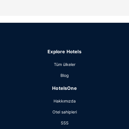
Resepsiyon personeli sınırlı saatler içinde hizmet verir.
Ücretsiz otopark vardır.
Explore Hotels
Tüm ülkeler
Blog
HotelsOne
Hakkımızda
Otel sahipleri
SSS