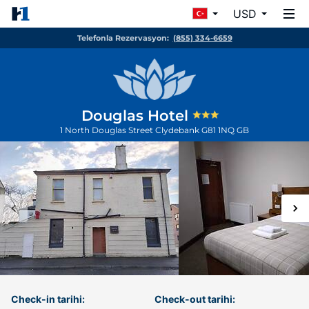
USD
Telefonla Rezervasyon:
(855) 334-6659
Douglas Hotel
1 North Douglas Street
Clydebank
G81 1NQ
GB
Check-in tarihi:
Check-out tarihi: