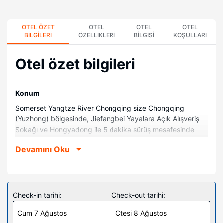
OTEL ÖZET
OTEL
OTEL
OTEL
BILGILERI
ÖZELLIKLERI
BILGISI
KOŞULLARI
Otel özet bilgileri
Konum
Somerset Yangtze River Chongqing size Chongqing
(Yuzhong) bölgesinde, Jiefangbei Yayalara Açık Alışveriş
Sokağı ve Hongyadong ile 5 dakika sürüş mesafesinde
konaklama fırsatı sunuyor. Bu aile dostu apart otel People's
Devamını Oku
Liberation Monument (Halkın Kurtuluşu Anıtı) ile 1,2 mi (2
km) ve Chongqing Dünya Finans Merkezi ile 1,3 mi (2 km)
mesafede.
Odalar
Check-in tarihi:
Check-out tarihi:
Misafirlerimizin konforu ve rahatı için 172 klimalı odada
Cum 7 Ağustos
Ctesi 8 Ağustos
mutfak, buzdolabı ve fırınlar bulunmaktadır. Kablolu ve