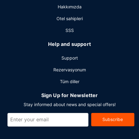
temizleme/çamaşır yıkama servisi mevcuttur. Misafirler için
Hakkımızda
gidiş-dönüş havaalanı transfer servisi 24 saat ücretli olarak
hizmet vermektedir, ayrıca otelde ücretsiz otopark vardır.
Otel sahipleri
SSS
Help and support
Support
Rezervasyonum
Tüm diller
Sign Up for Newsletter
Stay informed about news and special offers!
Subscribe