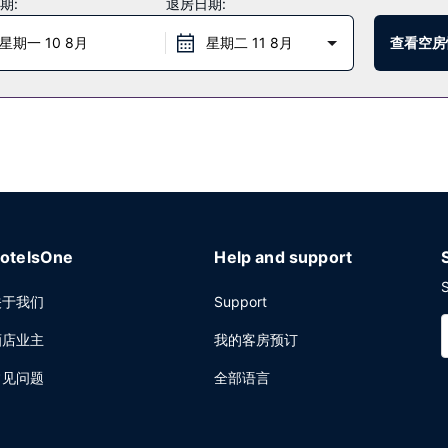
期:
退房日期:
台保管箱。酒店设有收费的24 小时往返机场班车，此外还提供免费自助停
星期一 10 8月
星期二 11 8月
查看空房
otelsOne
Help and support
S
关于我们
Support
酒店业主
我的客房预订
常见问题
全部语言