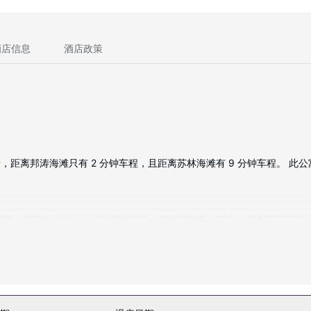
酒店信息
酒店政策
，距离邦涛海滩只有 2 分钟车程，且距离苏林海滩有 9 分钟车程。 此公寓
的厨房；您定能在旅途中找到家的舒适。客房设有私人阳台。带有卫星频道的
包括电话，以及保险箱和书桌。
服务和设施。