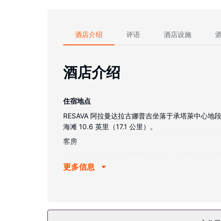
酒店介绍
评语
酒店设施
酒店介绍
住宿地点
RESAVA 阿拉曼达拉古娜普吉坐落于承塔萊中心地段
海滩 10.6 英里（17.1 公里）。
客房
有 115 间特色装修的客房提供备有大冰箱和炉灶
更多信息
免费无线网络，方便您与朋友保持联系。便利设施
物业设施
您可到露台和花园欣赏美景，还可利用免费 WiFi等
其他设施