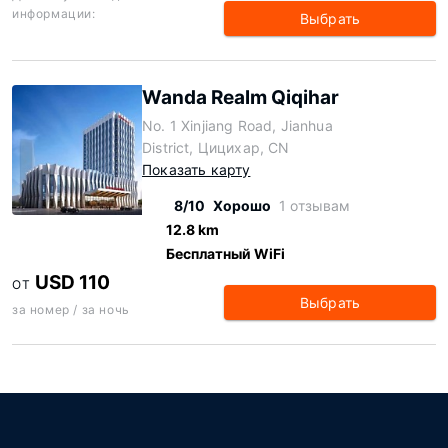
информации:
Выбрать
Wanda Realm Qiqihar
No. 1 Xinjiang Road, Jianhua
District, Цицихар, CN
Показать карту
8/10
Хорошо
1 отзывам
12.8 km
Бесплатный WiFi
USD 110
ОТ
Выбрать
за номер / за ночь