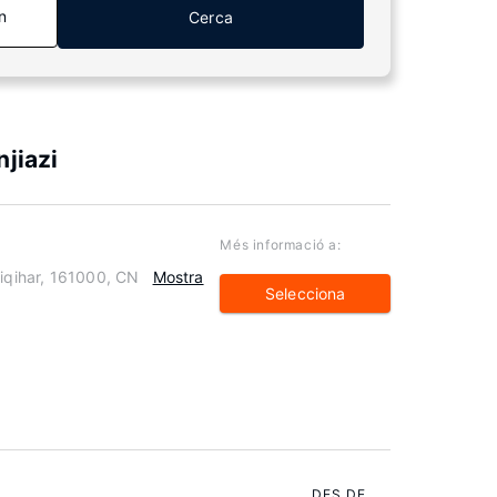
n
Cerca
jiazi
Més informació a:
Qiqihar, 161000, CN
Mostra
Selecciona
DES DE