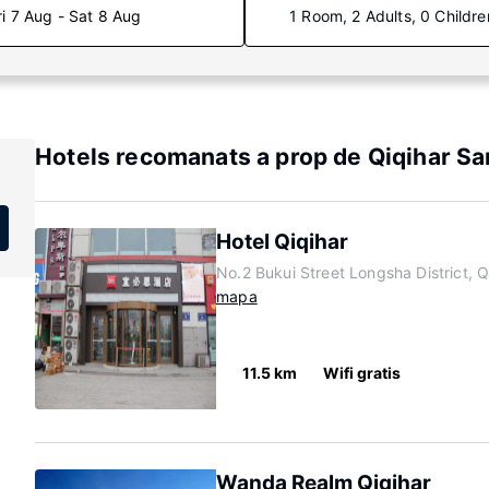
ri 7 Aug - Sat 8 Aug
1 Room, 2 Adults, 0 Childre
Hotels recomanats a prop de Qiqihar San
Hotel Qiqihar
No.2 Bukui Street Longsha District, 
mapa
11.5 km
Wifi gratis
Wanda Realm Qiqihar