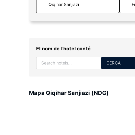
F
El nom de l'hotel conté
CERCA
Mapa Qiqihar Sanjiazi (NDG)