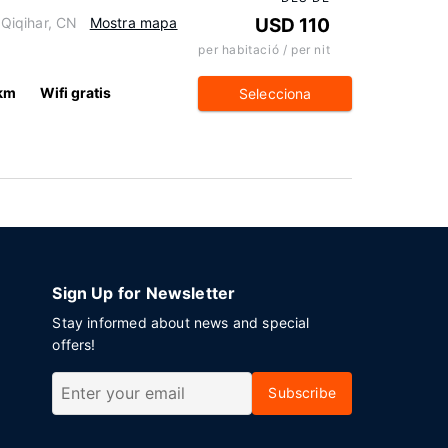
 Qiqihar, CN
Mostra mapa
USD 110
per habitació / per nit
 km
Wifi gratis
Selecciona
Sign Up for Newsletter
Stay informed about news and special
offers!
Subscribe