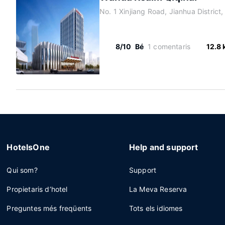
No. 1 Xinjiang Road, Jianhua District,
8/10
Bé
1 comentaris
12.8
HotelsOne
Help and support
Qui som?
Support
Propietaris d’hotel
La Meva Reserva
Preguntes més freqüents
Tots els idiomes