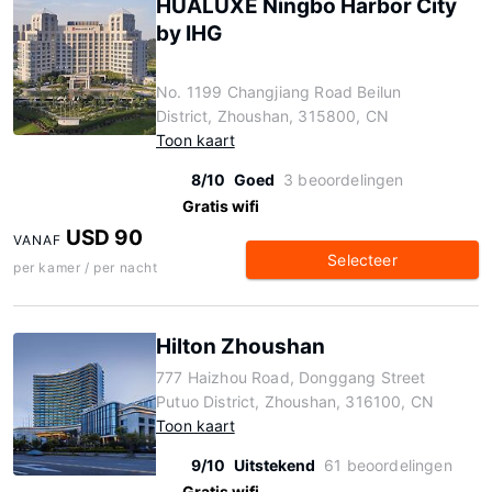
HUALUXE Ningbo Harbor City
by IHG
No. 1199 Changjiang Road Beilun
District, Zhoushan, 315800, CN
Toon kaart
8/10
Goed
3 beoordelingen
Gratis wifi
USD 90
VANAF
Selecteer
per kamer / per nacht
Hilton Zhoushan
777 Haizhou Road, Donggang Street
Putuo District, Zhoushan, 316100, CN
Toon kaart
9/10
Uitstekend
61 beoordelingen
Gratis wifi