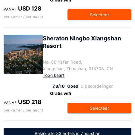
USD 128
VANAF
Selecteer
per kamer / per nacht
Sheraton Ningbo Xiangshan
Resort
No. 88 Yafan Road,
Xiangshan, Zhoushan, 315708, CN
Toon kaart
7.8/10
Goed
6 beoordelingen
Gratis wifi
USD 218
VANAF
Selecteer
per kamer / per nacht
Bekijk alle 33 hotels in Zhoushan