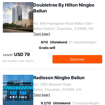
Doubletree By Hilton Ningbo
Beilun
No. 699 Huangshan Road Beilun Distr
Beilun District, Zhoushan, 315899, CN
Toon kaart
9/10
Uitstekend
51 beoordelingen
Gratis wifi
USD 79
VANAF
Selecteer
per kamer / per nacht
Radisson Ningbo Beilun
No. 1288 Baoshan Road
Beilun, Zhoushan, 315806, CN
Toon kaart
9.2/10
Uitstekend
13 beoordelingen