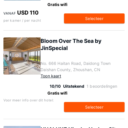
Gratis wifi
USD 110
VANAF
Selecteer
per kamer / per nacht
Bloom Over The Sea by
JinSpecial
No. 666 Haitan Road, Daidong Town
Daishan County, Zhoushan, CN
Toon kaart
10/10
Uitstekend
1 beoordelingen
Gratis wifi
Voor meer info over dit hotel:
Selecteer