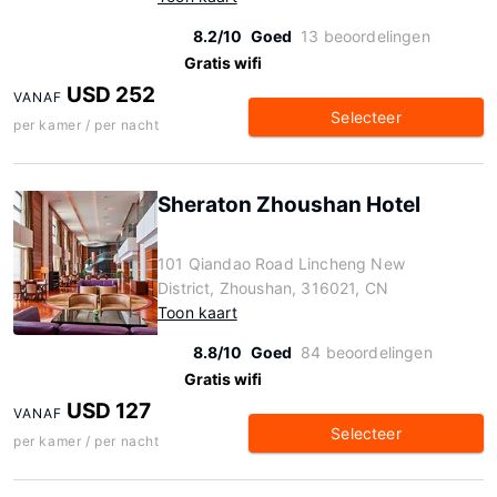
8.2/10
Goed
13 beoordelingen
Gratis wifi
USD 252
VANAF
Selecteer
per kamer / per nacht
Sheraton Zhoushan Hotel
101 Qiandao Road Lincheng New
District, Zhoushan, 316021, CN
Toon kaart
8.8/10
Goed
84 beoordelingen
Gratis wifi
USD 127
VANAF
Selecteer
per kamer / per nacht