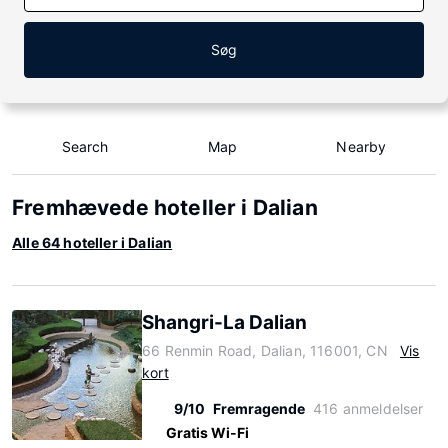
Søg
Search
Map
Nearby
Fremhævede hoteller i Dalian
Alle 64 hoteller i Dalian
Shangri-La Dalian
66 Renmin Road, Dalian, 116001, CN
Vis
kort
9/10
Fremragende
416 anmeldelser
Gratis Wi-Fi