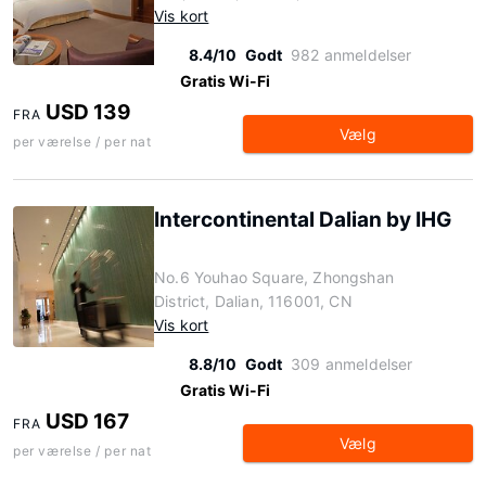
Vis kort
8.4/10
Godt
982 anmeldelser
Gratis Wi-Fi
USD 139
FRA
Vælg
per værelse / per nat
Intercontinental Dalian by IHG
No.6 Youhao Square, Zhongshan
District, Dalian, 116001, CN
Vis kort
8.8/10
Godt
309 anmeldelser
Gratis Wi-Fi
USD 167
FRA
Vælg
per værelse / per nat