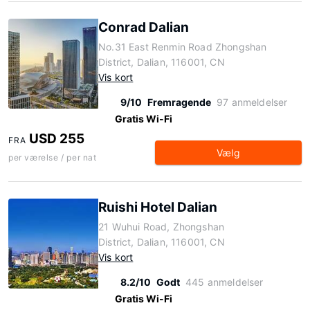
Conrad Dalian
No.31 East Renmin Road Zhongshan
District, Dalian, 116001, CN
Vis kort
9/10
Fremragende
97 anmeldelser
Gratis Wi-Fi
USD 255
FRA
Vælg
per værelse / per nat
Ruishi Hotel Dalian
21 Wuhui Road, Zhongshan
District, Dalian, 116001, CN
Vis kort
8.2/10
Godt
445 anmeldelser
Gratis Wi-Fi