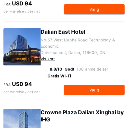
USD 94
FRA
Vælg
per værelse / per nat
Dalian East Hotel
No.67 West Liaohe Road Technology &
Economic
Development, Dalian, 116600, CN
Vis kort
8.8/10
Godt
108 anmeldelser
Gratis Wi-Fi
USD 94
FRA
Vælg
per værelse / per nat
Crowne Plaza Dalian Xinghai by
IHG