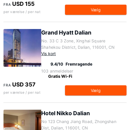
USD 155
FRA
Vælg
per værelse / per nat
Grand Hyatt Dalian
No. 33 C 3 Zone, Xinghai Square
Shahekou District, Dalian, 116001, CN
Vis kort
9.4/10
Fremragende
103 anmeldelser
Gratis Wi-Fi
USD 357
FRA
Vælg
per værelse / per nat
Hotel Nikko Dalian
No 123 Chang Jiang Road, Zhongshan
Dist, Dalian, 116001, CN