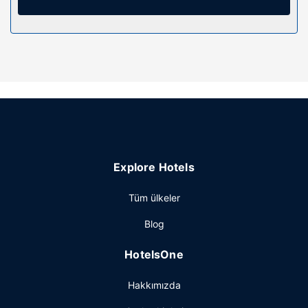
Shelke Mama's Lodging & Resorts misafirlerine restoranda
yemek servisi yapılıyor. Barda/oturma salonunda
misafirlerimize içecek servisi yapılmaktadır.
Diğer güzellikler
Misafirler için kuru temizleme/çamaşır yıkama servisi, 24
saat açık resepsiyon ve valiz dolabı mevcuttur. Ücretsiz
otopark vardır.
Explore Hotels
Tüm ülkeler
Blog
HotelsOne
Hakkımızda