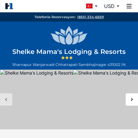
USD
Telefonla Rezervasyon:
(855) 334-6659
Shelke Mama's Lodging & Resorts
Sharnapur Wanjarwadi
Chhatrapati Sambhajinagar
431002
IN