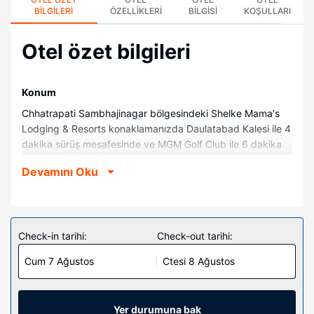
BILGILERI
ÖZELLIKLERI
BILGISI
KOŞULLARI
Otel özet bilgileri
Konum
Chhatrapati Sambhajinagar bölgesindeki Shelke Mama's
Lodging & Resorts konaklamanızda Daulatabad Kalesi ile 4
dakika sürüş mesafesinde ve MGM Golf Club ile 6 dakika
mesafede olacaksınız. Bu otel Grishneshwar Jyotirlinga
Devamını Oku
Temple ile 10,6 mi (17,1 km) ve Siddharth Bahçesi ve
Hayvanat Bahçesi ile 6,7 mi (10,8 km) mesafede.
Odalar
36 oda mevcuttur. Odada ücretsiz kablosuz internet
Check-in tarihi:
Check-out tarihi:
vardır.
Cum 7 Ağustos
Ctesi 8 Ağustos
Otelin güzelliği
Bu otelde sigara içmek için özel alanlar var.
Yer durumuna bak
Restoran