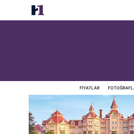
Disneyland® Hotel
Fiyatlar
Fotoğraflar
Görüşler
Harita
Otel Özellik
FIYATLAR
FOTOĞRAFL