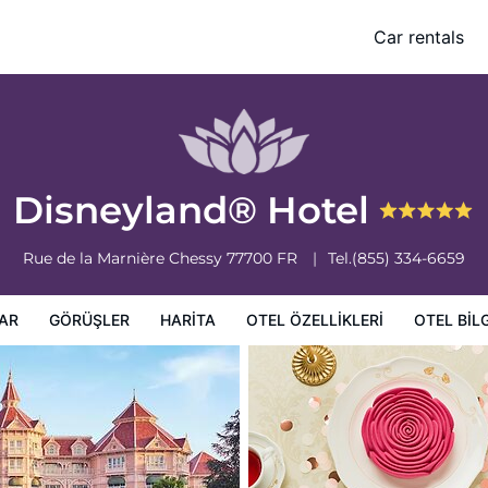
Car rentals
leri
Otel bilgileri
Otel Koşulları
Disneyland® Hotel
Rue de la Marnière
Chessy
77700
FR
Tel.
(855) 334-6659
AR
GÖRÜŞLER
HARITA
OTEL ÖZELLIKLERI
OTEL BILG