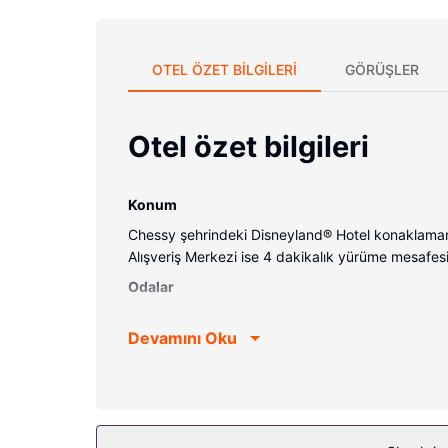
OTEL ÖZET BILGILERI
GÖRÜŞLER
Otel özet bilgileri
Konum
Chessy şehrindeki Disneyland® Hotel konaklaman
Alışveriş Merkezi ise 4 dakikalık yürüme mesafesi
Odalar
Misafirler için düz ekran televizyon olan 487 oda m
Devamını Oku
vardır. Özel banyoda ücretsiz banyo/kozmetik ürün
sunulmaktadır.
Otelin güzelliği
Otelde misafirlere masaj, vücut bakımı ve yüz bak
stili otelde misafirlere ücretsiz kablosuz İntern