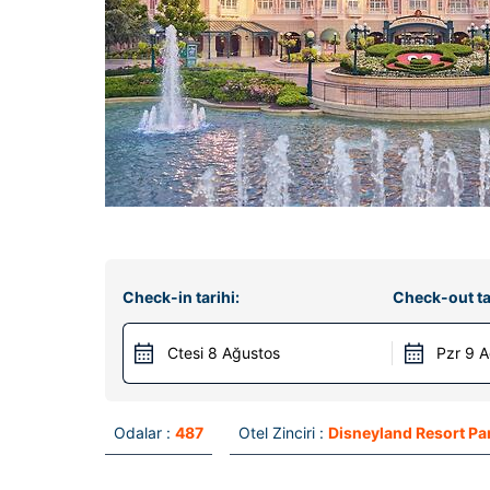
Check-in tarihi:
Check-out ta
Ctesi 8 Ağustos
Pzr 9 
Odalar :
487
Otel Zinciri :
Disneyland Resort Pa