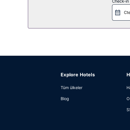
Check-in t
çalışan (ücretli) bölge servisiyle yakındaki görü
Cte
Restoran
Uluslar arası mutfak alanında uzman olan La Table
mevcut. Barda/oturma salonunda misafirlerimize iç
yapılmaktadır.
Diğer güzellikler
Misafirler için hızlı giriş, hızlı çıkış ve kuru temi
hizmet vermektedir ve otobüs durağı servisi ücretl
Explore Hotels
H
Tüm ülkeler
H
Blog
O
S