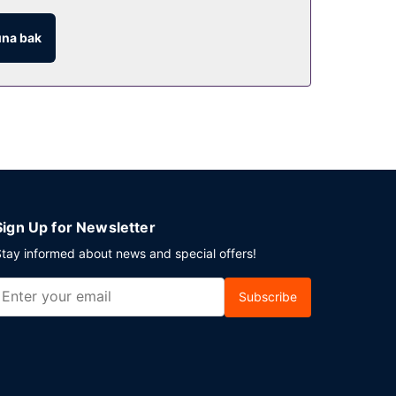
na bak
; isterseniz 24 saat oda servisi imkanı da
a ücretli açık büfe kahvaltı servisi
anı transfer servisi tarifeli olarak ücretli olarak
Sign Up for Newsletter
tay informed about news and special offers!
Subscribe