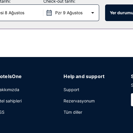
arihi:
Check-out tarihi:
lmesi gereken yerlere ulaşmak çok kolay.
si 8 Ağustos
Pzr 9 Ağustos
Yer durumu
 de Lumière yemek servisi için ideal, bu otelde toplam 3 restoran var
ecek servisi yapılmaktadır. Misafirlere her gün 07.30 ve 10.30 arasınd
zleme/çamaşır yıkama servisi mevcuttur. Misafirler için gidiş-dönüş havaal
idir.
otelsOne
Help and support
S
akkımızda
Support
tel sahipleri
Rezervasyonum
SS
Tüm diller