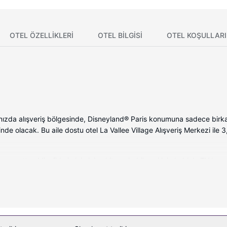
OTEL ÖZELLIKLERI
OTEL BILGISI
OTEL KOŞULLARI
ızda alışveriş bölgesinde, Disneyland® Paris konumuna sadece birka
nde olacak. Bu aile dostu otel La Vallee Village Alışveriş Merkezi ile
evcuttur. Misafirlerimizin iyi vakit geçirebilmesi için kablolu TV kanal
leri ve saç kurutma makinesi vardır. Misafirlerimize telefon, emanet
ımı sunulmaktadır. Kapalı havuz, jakuzi ve sauna gibi dinlenme olana
et, danışma (concierge) hizmetleri ve otelde hediyelik eşya dükkânı/g