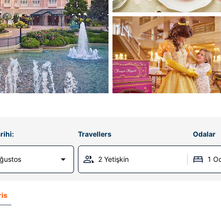
rihi:
Travellers
Odalar
Ağustos
2 Yetişkin
1 O
ris