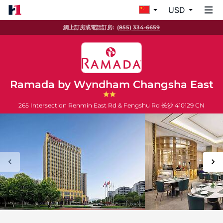
USD
網上訂房或電話訂房:
(855) 334-6659
Ramada by Wyndham Changsha East
265 Intersection Renmin East Rd & Fengshu Rd
长沙
410129
CN