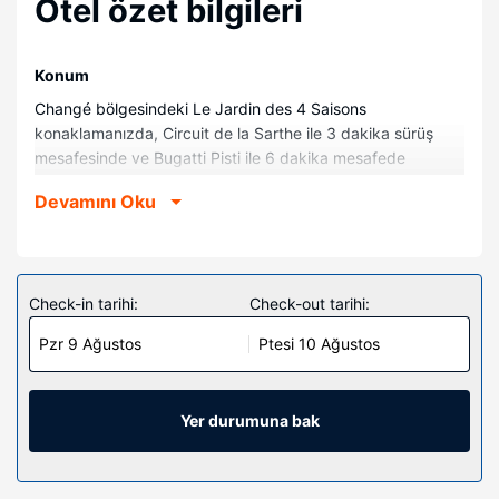
Otel özet bilgileri
Konum
Changé bölgesindeki Le Jardin des 4 Saisons
konaklamanızda, Circuit de la Sarthe ile 3 dakika sürüş
mesafesinde ve Bugatti Pisti ile 6 dakika mesafede
olacaksınız. Bu aile dostu oda ve kahvaltı sunan konaklama
Devamını Oku
yeri 24 Saat Le Mans Müzesi ile 4 mi (6,4 km) ve Antarès
ile 1,5 mi (2,4 km) mesafede.
Odalar
5 oda mevcuttur.
Check-in tarihi:
Check-out tarihi:
Otelin güzelliği
Pzr 9 Ağustos
Ptesi 10 Ağustos
Misafirler açık havuz gibi dinlenme fırsatlarından
yararlanabilir veya zemin katta teras ve bahçe keyfiyle
manzaranın tadını çıkartabilir.
Yer durumuna bak
Restoran
Kahvaltı ücretlidir.