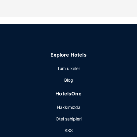
Diğer güzellikler
Misafirler için bilgisayar istasyonu ve kütüphane vardır.
Oda ve kahvaltı sunan otelde konferans alanı ve toplantı
odası vardır. Ücretsiz otopark vardır.
Explore Hotels
Tüm ülkeler
Blog
HotelsOne
Hakkımızda
Otel sahipleri
SSS