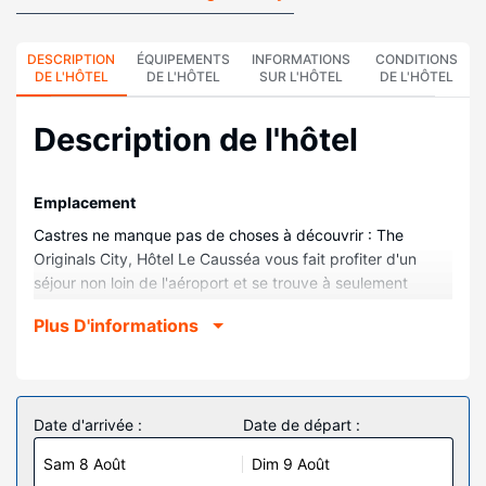
DESCRIPTION
ÉQUIPEMENTS
INFORMATIONS
CONDITIONS
DE L'HÔTEL
DE L'HÔTEL
SUR L'HÔTEL
DE L'HÔTEL
Description de l'hôtel
Emplacement
Castres ne manque pas de choses à découvrir : The
Originals City, Hôtel Le Causséa vous fait profiter d'un
séjour non loin de l'aéroport et se trouve à seulement
quelques pas du site Parc naturel régional du Haut-
Plus D'informations
Languedoc. Cet hôtel se trouve à 6,7 km de Place Jean
Jaurès et à 6,7 km de Maisons sur l’Agout.
Chambres
Choisissez une des 40 chambres dotées d'une télévision à
Date d'arrivée :
Date de départ :
écran plat. L'accès Wi-Fi à Internet gratuit vous permet de
Sam 8 Août
Dim 9 Août
rester en contact avec le reste du monde et votre