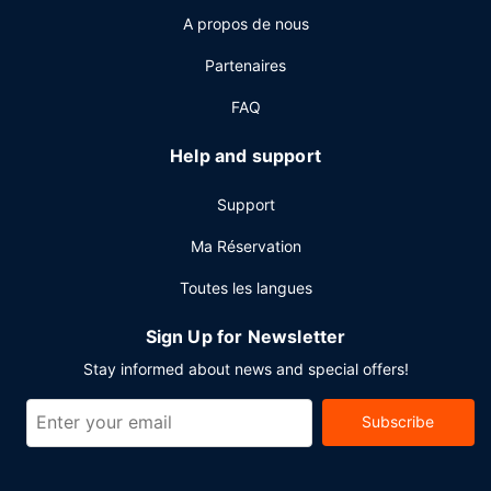
supplément.
A propos de nous
Autres services
Partenaires
Les équipements et services proposés incluent des
journaux gratuits dans le hall, une réception ouverte 24
FAQ
h/24 et un ascenseur. Si vous devez organiser une réunion
à Castres, faites confiance à cet hôtel qui dispose
Help and support
d'espaces événements mesurant 16 mètres carrés et
comprenant un espace de conférence et 2 des salles de
Support
réunion. Un parking gratuit est disponible dans l'enceinte
de l'hébergement.
Ma Réservation
Toutes les langues
Sign Up for Newsletter
Stay informed about news and special offers!
Subscribe