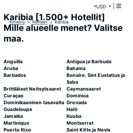
USD
Karibia [1.500+ Hotellit]
Kotisivu
Kohteet
Karibia
Mille alueelle menet? Valitse
maa.
Anguilla
Antigua ja Barbuda
Aruba
Bahama
Barbados
Bonaire, Sint Eustatius ja
Saba
Brittiläiset Neitsytsaaret
Caymansaaret
Curaçao
Dominica
Dominikaaninen tasavalta
Grenada
Guadeloupe
Haiti
Jamaika
Kuuba
Martinique
Montserrat
Puerto Rico
Saint Kitts ja Nevis