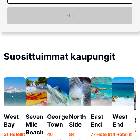
Etsi
Suosittuimmat kaupungit
West
Seven
George
North
East
West
S
Bay
Mile
Town
Side
End
End
74
Beach
31 Hotellit
46
84
77 Hotellit
4 Hotellit