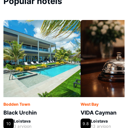
Popular hotels
Bodden Town
West Bay
Black Urchin
VIDA Cayman
Loistava
Loistava
10
9.8
3 arvioon
13 arvioon