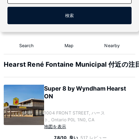
検索
Search
Map
Nearby
Hearst René Fontaine Municipal 付近
Super 8 by Wyndham Hearst
ON
1004 FRONT STREET, ハース
ト, Ontario P0L 1N0, CA
地図を表示
7.8/10
良い
517 レビュー