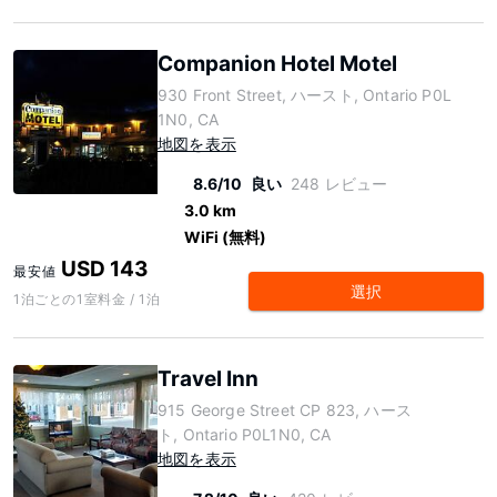
Companion Hotel Motel
930 Front Street, ハースト, Ontario P0L
1N0, CA
地図を表示
8.6/10
良い
248 レビュー
3.0 km
WiFi (無料)
USD 143
最安値
選択
1泊ごとの1室料金 / 1泊
Travel Inn
915 George Street CP 823, ハース
ト, Ontario P0L1N0, CA
地図を表示