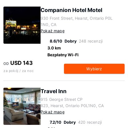
Companion Hotel Motel
930 Front Street, Hearst, Ontario P0L
1N0, CA
Pokaż mapę
8.6/10
Dobry
248 recenzji
3.0 km
Bezpłatny Wi-Fi
USD 143
OD
Wybierz
za pokój / za noc
Travel Inn
915 George Street CP
823, Hearst, Ontario P0L1N0, CA
Pokaż mapę
7.2/10
Dobry
420 recenzji