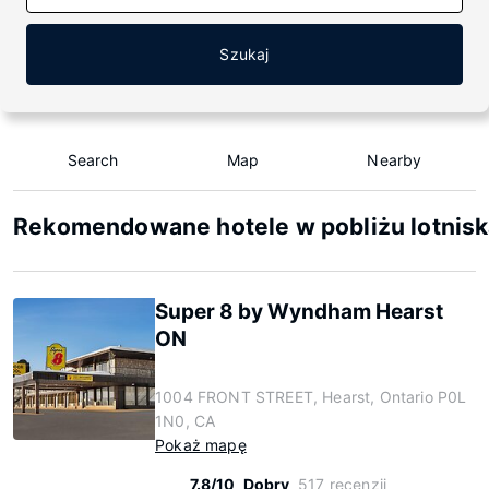
Szukaj
Search
Map
Nearby
Rekomendowane hotele w pobliżu lotnisk
Super 8 by Wyndham Hearst
ON
1004 FRONT STREET, Hearst, Ontario P0L
1N0, CA
Pokaż mapę
7.8/10
Dobry
517 recenzji