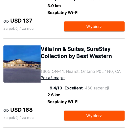
3.0 km
Bezpłatny Wi-Fi
USD 137
OD
Wybierz
za pokój / za noc
Villa Inn & Suites, SureStay
Collection by Best Western
1605 ON-11, Hearst, Ontario P0L 1N0, CA
Pokaż mapę
9.4/10
Excellent
460 recenzji
2.6 km
Bezpłatny Wi-Fi
USD 168
OD
Wybierz
za pokój / za noc