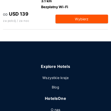
3.1 km
Bezpłatny Wi-Fi
USD 139
OD
Wybierz
za pokój / za noc
Explore Hotels
Wszystkie kraje
Blog
HotelsOne
O nas