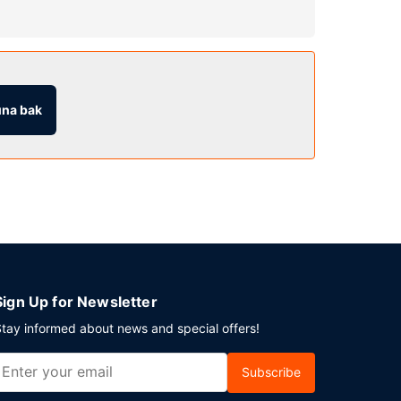
retsiz kablosuz İnternet, otelde hediyelik eşya
na bak
servisi yapıyor. Misafirlerimiz için tam dâhildir.
Sign Up for Newsletter
tay informed about news and special offers!
Subscribe