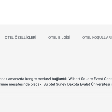
OTEL ÖZELLIKLERI
OTEL BILGISI
OTEL KOŞULLARI
 konaklamanızda kongre merkezi bağlantılı, Wilbert Square Event C
rüme mesafesinde olacak. Bu otel Güney Dakota Eyalet Üniversitesi il
olabı ve mikrodalga fırın ile evlerinin konforunu yaşayabilir. Yatağın
çin uydu kanalları olan 55-inç LED televizyon ve ücretsiz kablosuz int