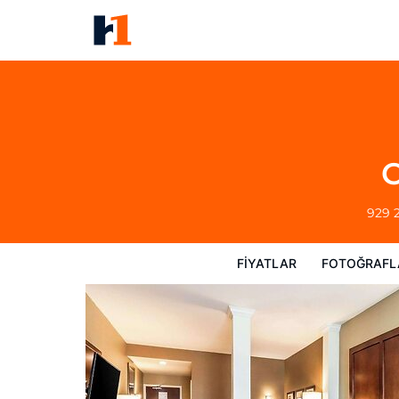
Comfort Suites University
Fiyatlar
Fotoğraflar
Görüşler
Harita
C
929 
FIYATLAR
FOTOĞRAFL