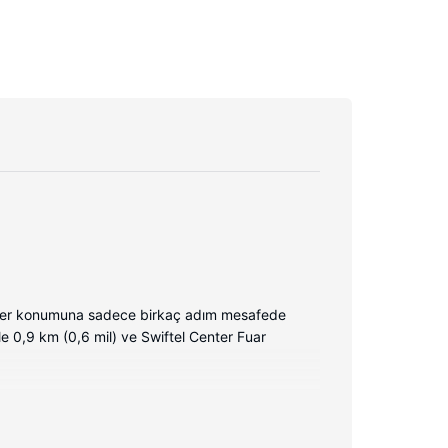
enter konumuna sadece birkaç adım mesafede
e 0,9 km (0,6 mil) ve Swiftel Center Fuar
ızda kaliteli yatak takımı bulunur ve tüm odalarda
ernet vardır. Özel banyoda ücretsiz banyo/kozmetik