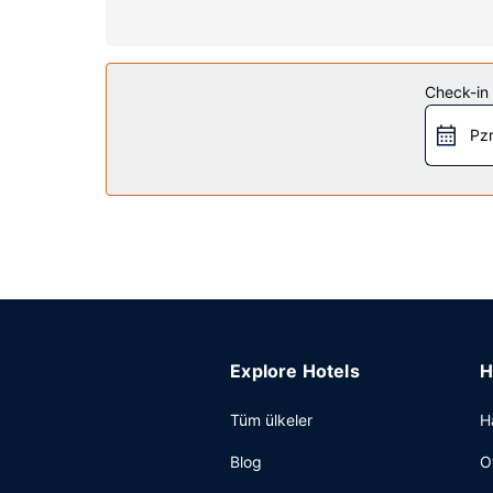
ürünleri ve saç kurutma makinesi vardır.
Otelin güzelliği
Kapalı havuz, jakuzi ve spor salonu dâhil sunulan 
Check-in t
dükkânı/gazete standı ve banket salonu vardır.
Pzr
Restoran
Comfort Suites University misafirlerine restoranda 
Diğer güzellikler
Misafirler için ücretli kablolu İnternet, ofis ve lo
Explore Hotels
H
Tüm ülkeler
H
Blog
O