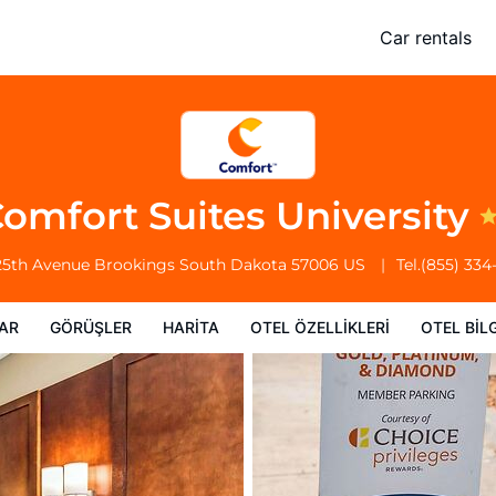
Car rentals
Otel Özellikleri
Otel bilgileri
Otel Koşulları
omfort Suites University
25th Avenue
Brookings
South Dakota
57006
US
Tel.
(855) 334
AR
GÖRÜŞLER
HARITA
OTEL ÖZELLIKLERI
OTEL BILG