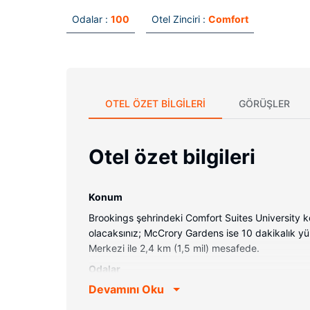
Odalar :
100
Otel Zinciri :
Comfort
OTEL ÖZET BILGILERI
GÖRÜŞLER
Otel özet bilgileri
Konum
Brookings şehrindeki Comfort Suites University
olacaksınız; McCrory Gardens ise 10 dakikalık yü
Merkezi ile 2,4 km (1,5 mil) mesafede.
Odalar
Devamını Oku
Misafirler 100 ayrı ayrı dekore edilmiş odada buzd
çekyat vardır. Misafirlerin iyi vakit geçirmesi i