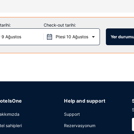
dinlenme fırsatlarından yararlanın. Bu otelde misafirler için ayrıca üc
arihi:
Check-out tarihi:
 9 Ağustos
Ptesi 10 Ağustos
Yer durumu
yemek servisi yapılıyor. Oteldeki bar/oturma salonu misafirlere içecek 
bide ücretsiz gazete servisi mevcuttur. Ücretsiz otopark vardır.
otelsOne
Help and support
S
akkımızda
Support
tel sahipleri
Rezervasyonum