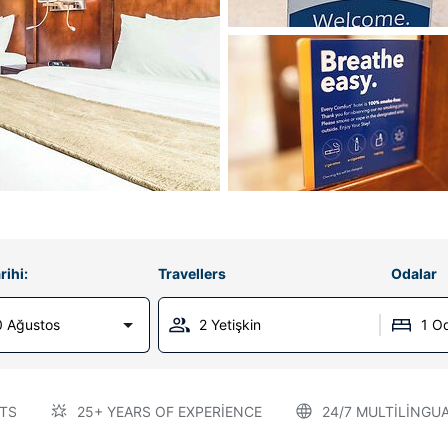
rihi:
Travellers
Odalar
0 Ağustos
2 Yetişkin
1 O
TS
25+ YEARS OF EXPERIENCE
24/7 MULTILINGU