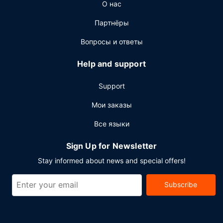
О нас
7:30 до 9:30 за дополнительную плату.
Другие особенности
Партнёры
Для удобства гостей предоставляется следующее:
Вопросы и ответы
бизнес-центр, бесплатные газеты в холле и хранение
багажа. Предоставляется бесплатная самостоятельная
Help and support
парковка.
Support
Мои заказы
Все языки
Sign Up for Newsletter
Stay informed about news and special offers!
Subscribe