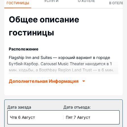
УСЛУГИ
О ХОТЕЛЕ
ГОСТИНИЦЫ
В ОТЕЛЕ
Общее описание
гостиницы
Pасположение
Flagship Inn and Suites — хороший вариант в городе
Бутбей-Харбор. Carousel Music Theater находится в 1
мин. ходьбы, а Boothbay Region Land Trust — в 6 мин.
ходьбы. Отель — вариант с прекрасным
Дополнительная Информация
расположением: Музей исторического сообщества
района Бутбей находится в 0,7 км, Мемориальная
библиотека Бутбей-Харбор — в 1,3 км от него.
Номера
Дата заезда
Дата отъезда:
Почувствуйте себя как дома в одном из 82 номеров,
Чтв 6 Август
Пят 7 Август
которые оснащены следующим оборудованием:
холодильник и плоскоэкранные телевизоры.