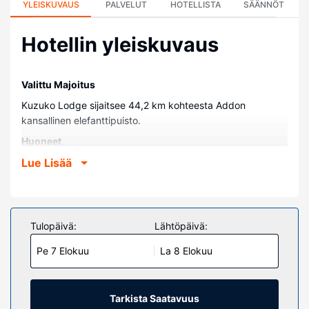
YLEISKUVAUS
PALVELUT
HOTELLISTA
SÄÄNNÖT
Hotellin yleiskuvaus
Valittu Majoitus
Kuzuko Lodge sijaitsee 44,2 km kohteesta Addon
kansallinen elefanttipuisto.
Huoneet
Kaikissa 24 huoneessa on ilmastointi ja minibaari.
Lue Lisää
Jokaisessa huoneessa on parveke tai terassi. Ilmainen
langaton internetyhteys pitää sinut yhteydessä verkkoon.
Omasta kylpyhuoneesta löytyy erillinen kylpyamme ja
suihku, syvä kylpyamme ja sadesuihkupää.
Tulopäivä:
Lähtöpäivä:
Kiinteistön miellyttävyys
Pe 7 Elokuu
La 8 Elokuu
Voit rentoutua täyden palvelun kylpylässä, jonka
palveluihin sisältyvät muun muassa hierontapalvelut,
vartalohoidot ja kasvohoidot. Jännittävä safari on
Tarkista Saatavuus