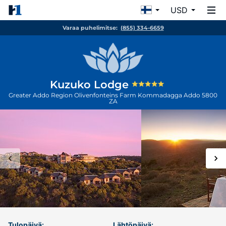
USD
Varaa puhelimitse:
(855) 334-6659
Kuzuko Lodge
Greater Addo Region Olivenfonteins Farm Kommadagga
Addo
5800
ZA
Tulopäivä:
Lähtöpäivä: