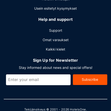
Jos saavut autolla, voit pysäköidä helposti, sillä ilmainen
pysäköinti kuuluu myös palveluihin.
Usein esitetyt kysymykset
Help and support
Support
Omat varaukset
Kaikki kielet
Sign Up for Newsletter
Stay informed about news and special offers!
Subscribe
Tekijänoikeus © 2001 - 2026
HotelsOne
.