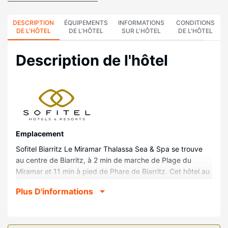
DESCRIPTION
ÉQUIPEMENTS
INFORMATIONS
CONDITIONS
DE L'HÔTEL
DE L'HÔTEL
SUR L'HÔTEL
DE L'HÔTEL
Description de l'hôtel
Emplacement
Sofitel Biarritz Le Miramar Thalassa Sea & Spa se trouve
au centre de Biarritz, à 2 min de marche de Plage du
Miramar et 11 min à pied de Phare de Biarritz. Cet hôtel au
bord de la plage se trouve à 1,5 km de Aquarium de
Plus D'informations
Biarritz et à 1,5 km de Golf de Biarritz.
Chambres
Les 126 chambres climatisées de l'hébergement vous