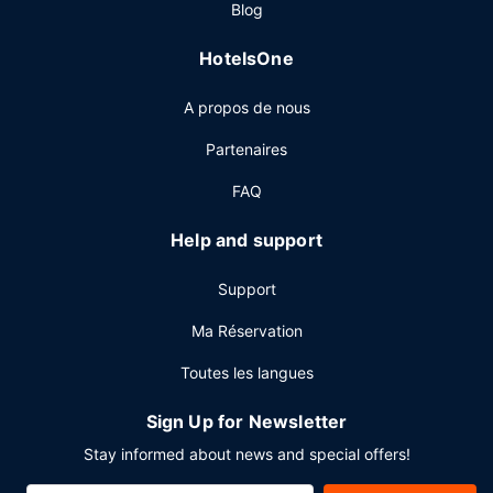
de garde d'enfants (en supplément).
Blog
Restaurant
HotelsOne
Pendant votre séjour dans cet hôtel, vous apprécierez son
restaurant qui propose le déjeuner et le dîner. Si vous
A propos de nous
préférez rester tranquille dans votre chambre,
l’hébergement offre également un service d'étage 24 h/24.
Partenaires
Si vous avez envie de vous détendre devant un petit
verre, pas de panique, l'hébergement abrite un bar / salon
FAQ
et un bar en bord de piscine. Un petit déjeuner buffet est
servi tous les jours de 07 h 30 à 10 h 00 moyennant un
Help and support
supplément.
Support
Autres services
Les équipements et services proposés incluent un centre
Ma Réservation
d'affaires ouvert 24 h/24, un service de départ express et
Toutes les langues
un service de nettoyage à sec / blanchisserie.
Sign Up for Newsletter
Stay informed about news and special offers!