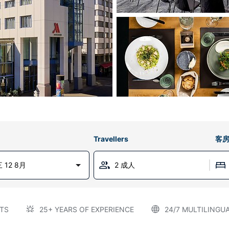
Travellers
客
 12 8月
2 成人
TS
25+ YEARS OF EXPERIENCE
24/7 MULTILINGU