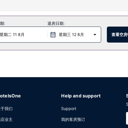
店还提供免费 WiFi、礼宾服务和大堂壁炉。
期:
退房日期:
心。或者可以待在房间里，享受酒店的部分时段客房送餐服务。您可以到
星期二 11 8月
星期三 12 8月
查看空房
商务中心和豪华轿车或公务车服务。酒店提供收费自助停车。
otelsOne
Help and support
S
关于我们
Support
酒店业主
我的客房预订