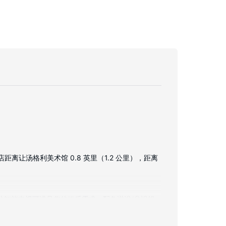
让汤格利美术馆 0.8 英里（1.2 公里），距离
的智能电视可满足您的娱乐需求。配备淋浴/盆浴组