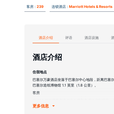
客房 :
239
连锁酒店 :
Marriott Hotels & Resorts
酒店介绍
评语
酒店设施
酒店介绍
住宿地点
巴塞尔万豪酒店坐落于巴塞尔中心地段，距离巴塞尔会议
巴塞尔造纸博物馆 1.1 英里（1.8 公里）。
客房
有 239 间空调客房提供迷你吧和意式浓缩咖啡
更多信息
合的私人浴室提供名牌洗护用品和吹风机。便利设
物业设施