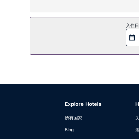
享受按摩、身体护理和面部护理，慰劳一下自己。此酒
餐厅
入住日
您可以到餐厅享用一顿美餐；也可以去咖啡馆吃些点
06:30 至 10:00 提供收费的自助式早餐。
其他设施
特色服务/设施包括免费高速有线上网、24 小时
Explore Hotels
H
所有国家
Blog