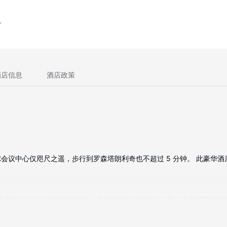
酒店信息
酒店政策
中心仅咫尺之遥，步行到罗森塔朗利奇也不超过 5 分钟。 此豪华酒店距离
机；您定能在旅途中找到家的舒适。免费提供有线和无线上网；带有卫星频道
施包括电话，以及可存放笔记本电脑的保险箱和书桌。