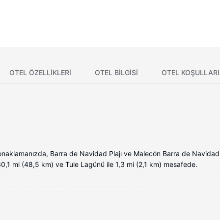
OTEL ÖZELLIKLERI
OTEL BILGISI
OTEL KOŞULLARI
konaklamanızda, Barra de Navidad Plajı ve Malecón Barra de Navidad
 30,1 mi (48,5 km) ve Tule Lagünü ile 1,3 mi (2,1 km) mesafede.
 internet vardır. Banyolarda duş kabini vardır.