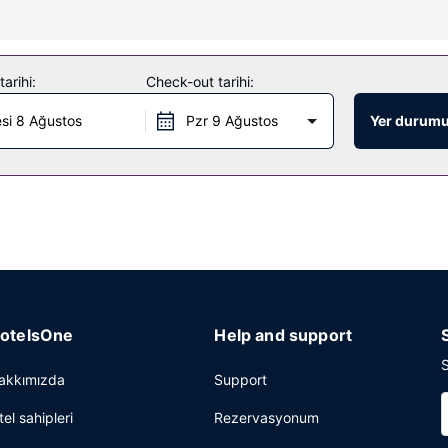
arihi:
Check-out tarihi:
si 8 Ağustos
Pzr 9 Ağustos
Yer durumu
otelsOne
Help and support
S
akkımızda
Support
tel sahipleri
Rezervasyonum