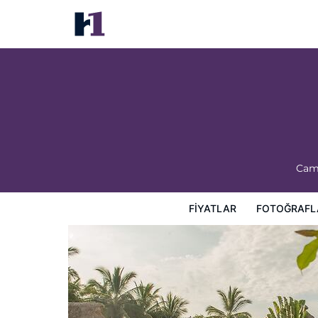
Hotel Villa Azul
Fiyatlar
Fotoğraflar
Görüşler
Harita
Otel Özellik
Cam
FIYATLAR
FOTOĞRAFL