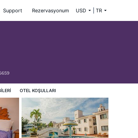
Support
Rezervasyonum
USD
TR
-6659
ILERI
OTEL KOŞULLARI