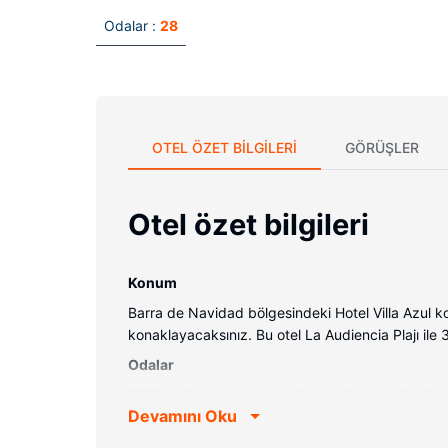
Odalar :
28
OTEL ÖZET BILGILERI
GÖRÜŞLER
Otel özet bilgileri
Konum
Barra de Navidad bölgesindeki Hotel Villa Azul 
konaklayacaksınız. Bu otel La Audiencia Plajı ile
Odalar
28 klimalı oda mevcuttur. Odada ücretsiz kablosuz
Devamını Oku
Otelin güzelliği