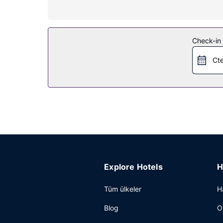
Bu otelde sigara içmek için özel alanlar var.
Diğer güzellikler
Ücretsiz otopark vardır.
Check-in t
Cte
Explore Hotels
H
Tüm ülkeler
H
Blog
O