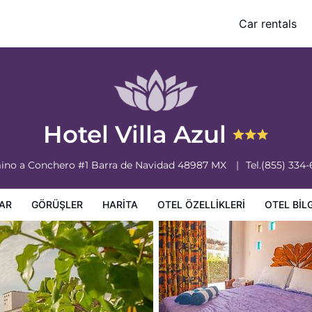
Car rentals
leri
Otel bilgileri
Otel Koşulları
Hotel Villa Azul
ino a Conchero #1
Barra de Navidad
48987
MX
Tel.
(855) 334
AR
GÖRÜŞLER
HARITA
OTEL ÖZELLIKLERI
OTEL BILG