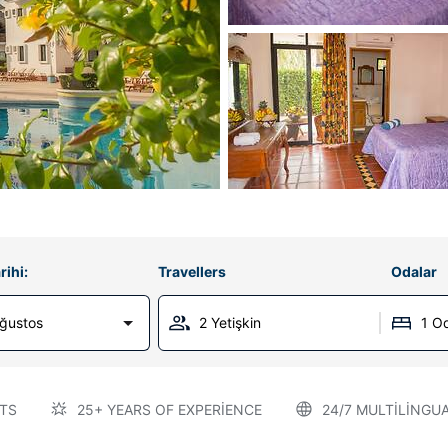
rihi:
Travellers
Odalar
Ağustos
2 Yetişkin
1 O
TS
25+ YEARS OF EXPERIENCE
24/7 MULTILINGU