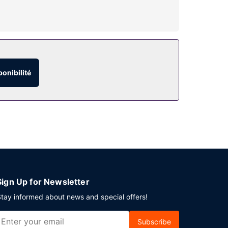
atuit, une aire de pique-nique et un distributeur
ponibilité
ent).
ributeur automatique de boissons et d'en-cas. Un
Sign Up for Newsletter
tay informed about news and special offers!
Subscribe