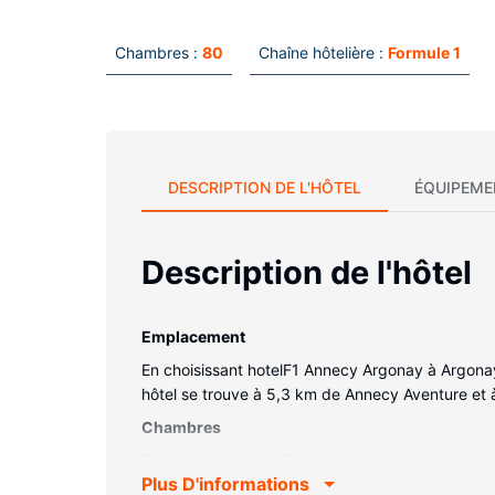
Chambres :
80
Chaîne hôtelière :
Formule 1
DESCRIPTION DE L'HÔTEL
ÉQUIPEME
Description de l'hôtel
Emplacement
En choisissant hotelF1 Annecy Argonay à Argonay
hôtel se trouve à 5,3 km de Annecy Aventure et 
Chambres
Choisissez une des 80 chambres dotées d'une télé
Plus D'informations
votre divertissement est assuré par des chaînes