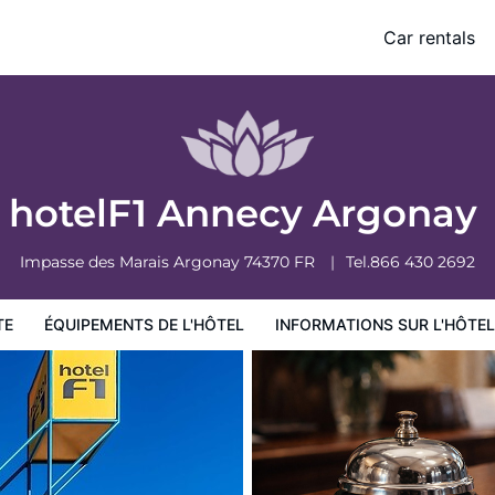
Car rentals
ormations sur l'hôtel
Conditions de l'hôtel
hotelF1 Annecy Argonay
Impasse des Marais
Argonay
74370
FR
Tel.
866 430 2692
TE
ÉQUIPEMENTS DE L'HÔTEL
INFORMATIONS SUR L'HÔTEL