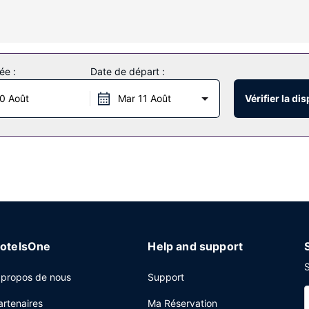
les jours.
i caractérisent l'hébergement, notamment l'accès Wi-Fi à Internet gr
ée :
Date de départ :
0 Août
Mar 11 Août
Vérifier la dis
e 06 h 30 à 09 h 30 et le week-end de 06 h 30 à 10 h 30 (en supplém
 service d'arrivée express, un service de départ express et un dist
 l'hébergement.
otelsOne
Help and support
S
 propos de nous
Support
artenaires
Ma Réservation