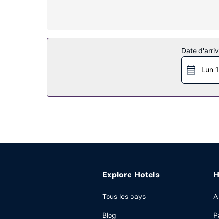
occultants. Le service d'entretien est assuré tous 
Les services sur place
Profitez des nombreux équipements et services qu
automatique de boissons et d'en-cas.
Date d'arriv
Restaurant
Lun 1
Un petit déjeuner buffet est servi en semaine d
Autres services
Les équipements et services proposés incluent un
parking gratuit est disponible dans l'enceinte de
Explore Hotels
H
Tous les pays
A
Blog
P