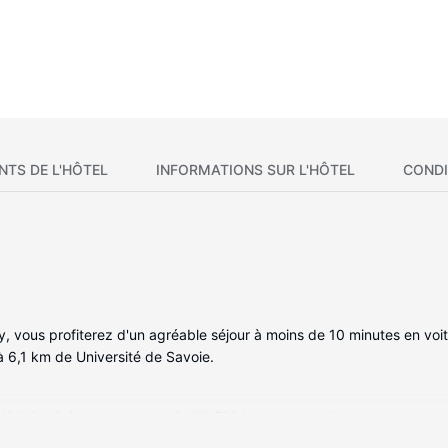
NTS DE L'HÔTEL
INFORMATIONS SUR L'HÔTEL
CONDI
, vous profiterez d'un agréable séjour à moins de 10 minutes en voi
à 6,1 km de Université de Savoie.
vision à écran plat. L'accès Wi-Fi à Internet gratuit vous permet de
 numériques. Les équipements et services offerts par l'hébergement