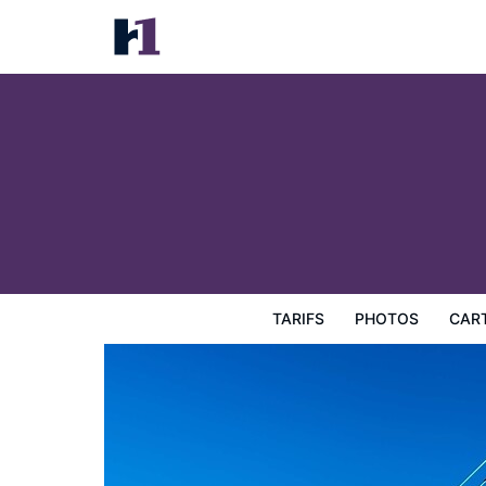
hotelF1 Annecy Argonay
Tarifs
Photos
Carte
Équipements de l'hôtel
Inf
TARIFS
PHOTOS
CAR