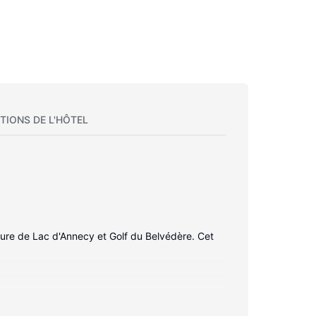
TIONS DE L'HÔTEL
ture de Lac d'Annecy et Golf du Belvédère. Cet
 rester en contact avec le reste du monde et
 comprennent un bureau et des rideaux