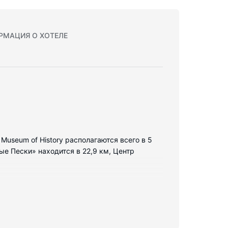
РМАЦИЯ О ХОТЕЛЕ
n Museum of History располагаются всего в 5
е Пески» находится в 22,9 км, Центр
х холодильник и плоскоэкранные телевизоры.
ие не даст скучать. Собственные ванные
ежности. Предоставляются следующие
ять бесплатные местные звонки.