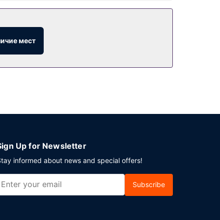
ытый бассейн сезонного использования. Этот
 и место для пикника.
личие мест
ации. Если вы планируете деловое или
ожены помещение для конференций и
Sign Up for Newsletter
tay informed about news and special offers!
Subscribe