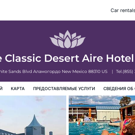
Car rental
доставляемые услуги
Сведения об отеле
Порядок проживан
 Classic Desert Aire Hote
hite Sands Blvd
Аламогордо
New Mexico
88310
US
Tel.
(855)
Й
КАРТА
ПРЕДОСТАВЛЯЕМЫЕ УСЛУГИ
СВЕДЕНИЯ ОБ 