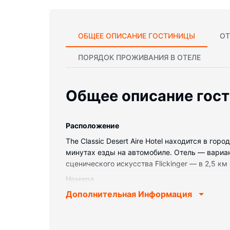
ОБЩЕЕ ОПИСАНИЕ ГОСТИНИЦЫ
ОТ
ПОРЯДОК ПРОЖИВАНИЯ В ОТЕЛЕ
Общее описание гос
Pасположение
The Classic Desert Aire Hotel находится в гор
минутах езды на автомобиле. Отель — вариа
сценического искусства Flickinger — в 2,5 км 
Номера
Дополнительная Информация
Почувствуйте себя как дома в одном из 92 н
Бесплатный беспроводной доступ к интернету 
комнаты, ванны или душевые. Предоставляе
удобства и услуги: письменные столы и микр