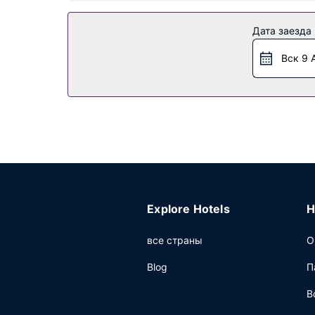
Особенности объекта
Дата заезда
Воспользуйтесь разнообразными возможностям
отель также предоставляет такие услуги и уд
Вск 9 
Ресторан
Бесплатный завтрак (по заказу) предлагается
Другие особенности
Для удобства гостей предоставляется следую
развлекательное мероприятие, отель предла
переговорная комната. Предоставляется бес
Explore Hotels
H
все страны
О
Blog
П
В