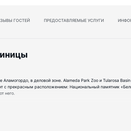
ЗЫВЫ ГОСТЕЙ
ПРЕДОСТАВЛЯЕМЫЕ УСЛУГИ
ИНФО
тиницы
оде Аламогордо, в деловой зоне. Alameda Park Zoo и Tularosa Basi
нт с прекрасным расположением: Национальный памятник «Белы
от него.
омеров с кондиционером и другими удобствами, в числе которы
позволит всегда оставаться на связи, а спутниковое телевиден
тся душ с дождевой насадкой и бесплатные туалетные принадл
оволновые печи, а также телефон, с которого можно осуществл