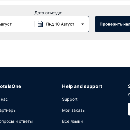
Дата отъезда:
и для отдыха и развлечений, такими как фитнес-центр и откр
обства, какбесплатный беспроводной доступ в интернет, шопинг
Август
Пнд 10 Август
Проверить на
 ежедневно с 6:30 до 11:00.
щее: бизнес-центр, услуги прачечной и сейф на стойке регистр
гает вам пространство площадью 42 кв. м, на котором распол
платная самостоятельная парковка.
otelsOne
Help and support
S
 нас
Support
артнёры
Мои заказы
опросы и ответы
Все языки