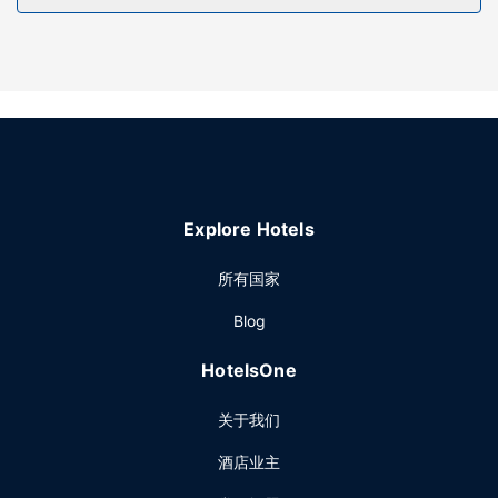
餐厅
您可以到餐厅享用一顿美餐；也可去汽车旅馆的咖啡馆吃些点
心。在忙碌的一天后，不妨去酒吧/酒廊轻松一下。
其他设施
前台只在规定时段有服务人员值班。酒店提供免费自助停车。
Explore Hotels
所有国家
Blog
HotelsOne
关于我们
酒店业主