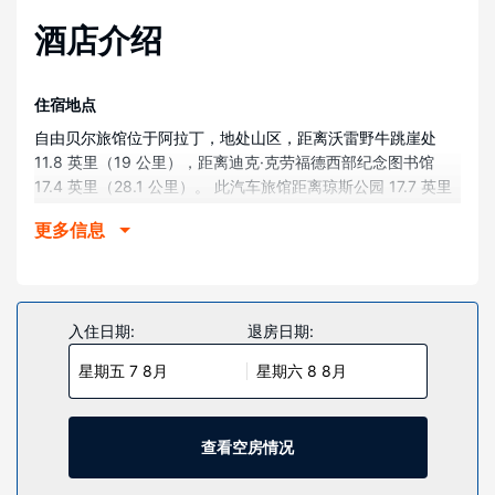
酒店介绍
住宿地点
自由贝尔旅馆位于阿拉丁，地处山区，距离沃雷野牛跳崖处
11.8 英里（19 公里），距离迪克·克劳福德西部纪念图书馆
17.4 英里（28.1 公里）。 此汽车旅馆距离琼斯公园 17.7 英里
（28.4 公里），距离韦勒公园 17.8 英里（28.6 公里）。
更多信息
客房
有 14 间特色装修的客房提供微波炉和LED 电视；您定能在旅
途中找到家的舒适。提供免费无线网络，方便您与朋友保持联
系；数码频道可满足您的娱乐需求。浴室提供淋浴/盆浴组合、
入住日期:
退房日期:
免费洗浴用品和吹风机。便利设施包括茶具/咖啡用具和免费瓶
星期五 7 8月
星期六 8 8月
装水；而且按要求提供提供客房服务。
物业设施
这个无烟汽车旅馆的特色是附近的攀岩活动、附近的徒步/自行
查看空房情况
车路线和附近的山地骑行。