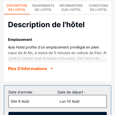
DESCRIPTION
ÉQUIPEMENTS
INFORMATIONS
CONDITIONS
DE L'HÔTEL
DE L'HÔTEL
SUR L'HÔTEL
DE L'HÔTEL
Description de l'hôtel
Emplacement
Ayla Hotel profite d'un emplacement privilégié en plein
cœur de Al Ain, à moins de 5 minutes en voiture de Parc Al
Jahili et United Arab Emirates University. Cet hôtel très
pratique pour les familles se trouve à 2 km de Arts de
Plus D'informations
Lourans et à 2,3 km de Musée Qasr al Muwaiji.
Chambres
Les 153 chambres climatisées de l'hébergement vous
invitent à la détente et comprennent un minibar et une
Date d'arrivée :
Date de départ :
télévision LED. Votre lit avec surmatelas est préparé avec
Dim 9 Août
Lun 10 Août
une couette en duvet d'oie et de la literie de qualité
supérieure. L'accès Wi-Fi à Internet gratuit vous permet de
rester en contact avec le reste du monde et votre