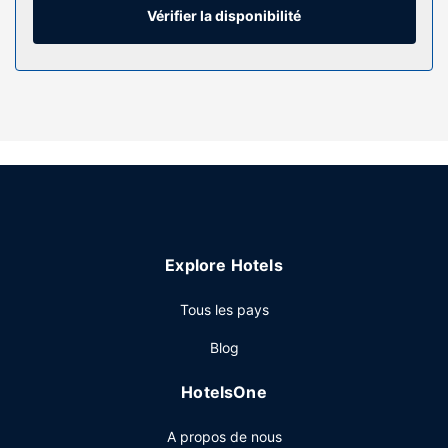
divertissement est assuré par des chaînes par satellite.
Vérifier la disponibilité
Une salle de bain privée avec un ensemble
douche/baignoire est à votre disposition. Vous y trouvez
également des articles de toilette gratuits et un sèche-
cheveux.
Les services sur place
Si pour vous, le plaisir passe avant tout, n'hésitez pas à
profiter des infrastructures de loisirs de l'hébergement qui
incluent notamment un centre de remise en forme, une
piscine couverte et un sauna. Parmi les services et
équipements offerts par cet hôtel vous trouvez également
Explore Hotels
l'accès Wi-Fi à Internet gratuit, un service de conciergerie
et un service de garde d'enfants (en supplément). Une
Tous les pays
navette payante vous conduit dans un rayon de 30
kilomètres.
Blog
Restaurant
HotelsOne
Tout est prévu sur place pour régaler vos papilles ! Ne
manquez pas la cuisine généreuse de Ayla Restaurant, le
A propos de nous
restaurant de cet hôtel qui propose le déjeuner et le dîner.