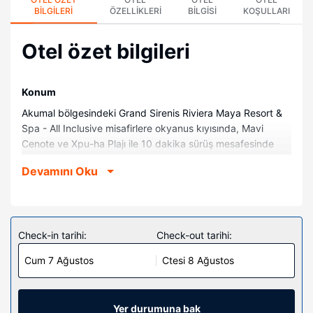
BILGILERI
ÖZELLIKLERI
BILGISI
KOŞULLARI
Otel özet bilgileri
Konum
Akumal bölgesindeki Grand Sirenis Riviera Maya Resort &
Spa - All Inclusive misafirlere okyanus kıyısında, Mavi
Cenote ve Xpu-ha Plajı ile 10 dakika sürüş mesafesinde
konaklama olanağı sunuyor. Bu her şey dâhil konaklama
Devamını Oku
yeri Akumal Plajı ile 8,6 km (5,3 mi) ve Half Moon Körfezi ile
10,2 km (6,3 mi) mesafede.
Odalar
Misafirler için 934 odada özel jakuziler ve Akıllı
Check-in tarihi:
Check-out tarihi:
televizyonlar vardır. Odalarda özel balkon bulunur.
Cum 7 Ağustos
Ctesi 8 Ağustos
Misafirlerimizin iyi vakit geçirebilmesi için kablolu TV
kanalları vardır. Özel banyo, ayrı küvet ve duş, jakuzi ve
lüks banyo/kozmetik ürünleri.
Yer durumuna bak