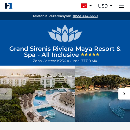
USD
Telefonla Rezervasyon:
(855) 334-6659
Grand Sirenis Riviera Maya Resort &
Spa - All Inclusive
Zona Costera K256
Akumal
77710
MX