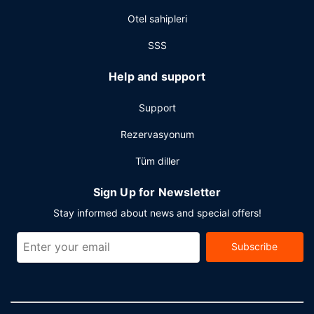
Misafirler için 24 saat açık ofis, hızlı giriş ve hızlı çıkış
Otel sahipleri
mevcuttur. Abu Dabi bölgesinde bir etkinlik mi
planlıyorsunuz? Bu otel misafirlerimize 818 ayak kare
SSS
alanda konferans merkezi ve toplantı odaları sunmaktadır.
Gidiş-dönüş havaalanı transfer servisi ücretlidir. Ayrıca
Help and support
ücretsiz vale otopark vardır.
Support
Rezervasyonum
Tüm diller
Sign Up for Newsletter
Stay informed about news and special offers!
Subscribe