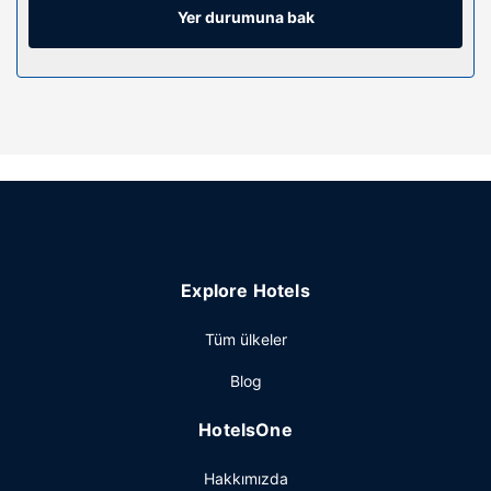
Misafirlerimize telefon, emanet kasası ve masa gibi
Yer durumuna bak
imkânlar ve kolaylıklar sunulmaktadır.
Otelin güzelliği
Spada misafirlerimize masaj ve yüz bakımı sunulmaktadır.
Misafirlerimiz sağlık kulübü, açık havuz ve sauna gibi
eğlenme ve dinlenme imkânlarımızdan yararlanabilir. Bu
otelde ayrıca ücretsiz kablosuz İnternet, danışma
(concierge) hizmetleri ve atari salonu/oyun odası
sunulmaktadır.
Restoran
Explore Hotels
Belgian Cafe yemek servisi için ideal, bu otelde toplam 3
restoran var; isterseniz 24 saat oda servisi imkanı da
Tüm ülkeler
mevcut. Ayrıca kahve dükkânında/kafede hafif yemek
servisi yapılıyor. Misafirlere içecek servisi yapan havuz
Blog
kenarı barı ve 2 bar/dinlenme salonu bulunmaktadır.
Misafirlere her gün 06.30 ve 10.30 arasında ücretli açık
HotelsOne
büfe kahvaltı servisi yapılmaktadır.
Diğer güzellikler
Hakkımızda