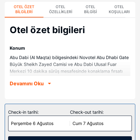
OTEL ÖZET
OTEL
OTEL
OTEL
BILGILERI
ÖZELLIKLERI
BILGISI
KOŞULLARI
Otel özet bilgileri
Konum
Abu Dabi (Al Maqta) bölgesindeki Novotel Abu Dhabi Gate
Büyük Sheikh Zayed Camisi ve Abu Dabi Ulusal Fuar
Merkezi 10 dakika sürüş mesafesinde konaklama fırsatı
sunuyor. Bu aile dostu otel Ferrari Dünyası ile 19,3 mi (31,1
Devamını Oku
km) ve Yas Marina Yarış Pisti ile 16,3 mi (26,2 km)
mesafede.
Odalar
Misafirler minibar ve LCD televizyon bulunan 164 ayrı ayrı
Check-in tarihi:
Check-out tarihi:
dekore edilmiş odada evlerinin konforunu yaşayabilir.
Perşembe 6 Ağustos
Cum 7 Ağustos
Misafirlerimize ücretsiz kablosuz internet sunulmaktadır.
Misafirlerimizin iyi vakit geçirebilmesi için uydu kanalları
vardır. Banyolarda duş/küvet kombinasyonu vardır.