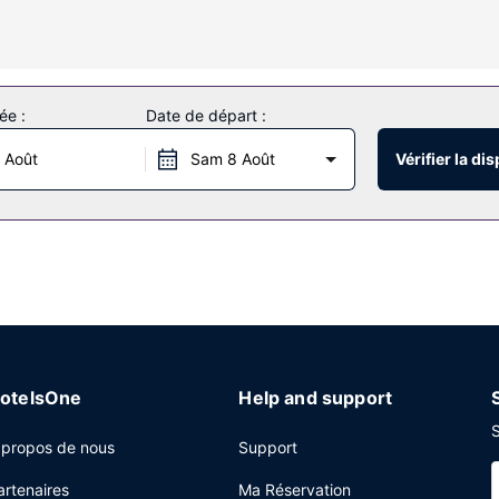
 une télévision à écran plat. L'accès Wi-Fi à Internet gratuit vous 
es par câble. Les équipements et services offerts par l'hébergement
ée :
Date de départ :
e terrasse et un jardin, sans oublier les nombreux équipements et ser
 Août
Sam 8 Août
Vérifier la dis
ù vous pourrez acheter quelques en-cas et propose un service d'étage
n bar / salon. Un petit déjeuner complet est servi tous les jours de 
 service d'arrivée express, un service de nettoyage à sec / blanchis
otelsOne
Help and support
S
 propos de nous
Support
artenaires
Ma Réservation