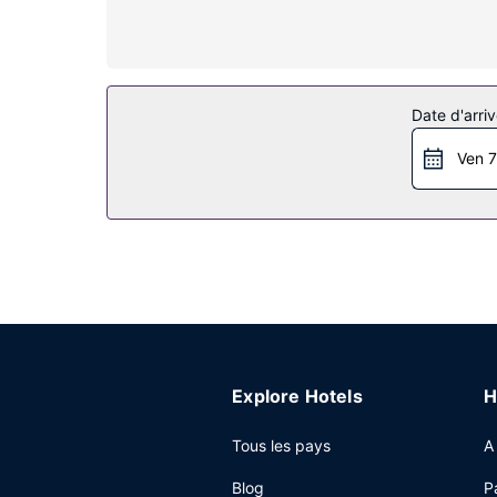
disposition, notamment un chauffage par le sol et
et votre divertissement est assuré par des chaîn
fort et un bureau.
Les services sur place
Date d'arriv
Profitez de la vue qui vous est offerte depuis un
notamment l'accès Wi-Fi à Internet gratuit.
Ven 7
Restaurant
Cet hôtel accueille un snack bar/épicerie fine o
bien finir la journée, vous trouverez sur place u
Autres services
Les équipements et services proposés incluent un
Explore Hotels
H
Tous les pays
A
Blog
P