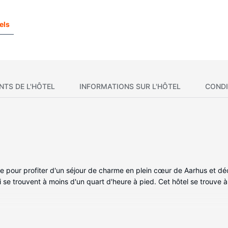
els
NTS DE L'HÔTEL
INFORMATIONS SUR L'HÔTEL
CONDI
le pour profiter d'un séjour de charme en plein cœur de Aarhus et déco
i se trouvent à moins d'un quart d'heure à pied. Cet hôtel se trouve
 39 chambres avec une décoration personnalisée de l'hébergement e