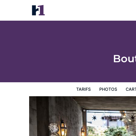
Boutique Hotel Villa Provence
Tarifs
Photos
Carte
Équipements de l'hôtel
Inf
Bout
TARIFS
PHOTOS
CAR