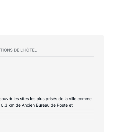
TIONS DE L'HÔTEL
uvrir les sites les plus prisés de la ville comme
 à 0,3 km de Ancien Bureau de Poste et
t profitez des nombreux équipements à votre