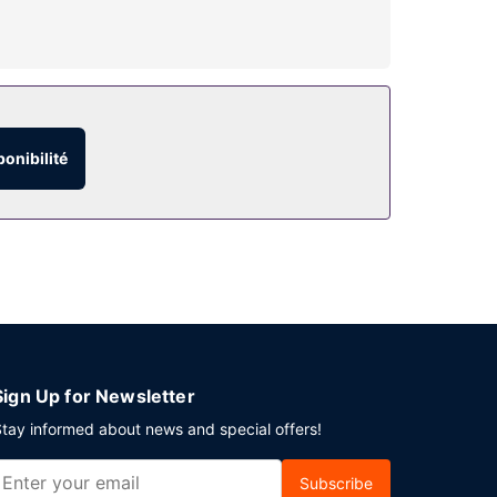
permet de rester en contact avec le reste du monde
 comprennent un téléphone, mais aussi un coffre-
vices qui caractérisent l'hébergement,
ponibilité
 24 h/24 idéal pour les soirées cocooning. Pour
07 h 00 à 10 h 00 moyennant un supplément.
serie et une réception ouverte 24 h/24.
Sign Up for Newsletter
tay informed about news and special offers!
Subscribe