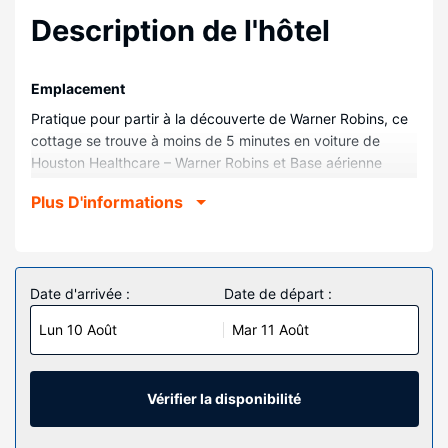
Description de l'hôtel
Emplacement
Pratique pour partir à la découverte de Warner Robins, ce
cottage se trouve à moins de 5 minutes en voiture de
Houston Healthcare – Warner Robins et Base aérienne
Robins. Ce cottage se trouve à 2,6 km de Warner Robins
Plus D'informations
Little Theater et à 3,6 km de Dépôt ferroviaire E.L.
Greenway Welcome Center.
Chambres
Vous vous sentirez comme chez vous dans ce cottage
Date d'arrivée :
Date de départ :
bénéficiant de la climatisation et offrant une cuisine dotée
Lun 10 Août
Mar 11 Août
d'un four et d'une plaque de cuisson. Vous trouverez un
patio privé.Parmi les petits plus, vous trouverez sur place
un bureau et un micro-ondes.
Vérifier la disponibilité
Les services sur place
Profitez des nombreux équipements et services qui