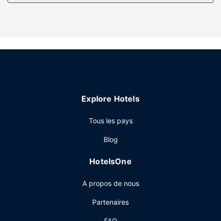
caractérisent l'hébergement, notamment l'accès Wi-Fi à
Internet gratuit et des barbecues.
Autres services
Un parking gratuit est disponible dans l'enceinte de
l'hébergement.
Explore Hotels
Tous les pays
Blog
HotelsOne
A propos de nous
Partenaires
FAQ