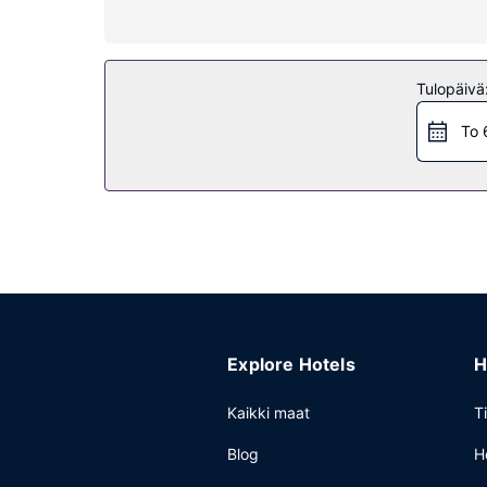
Kiinteistön miellyttävyys
Hotellin tarjoamiin harrastuksiin/mukavuuksiin ku
lahjatavaraliikkeitä/lehtikioskeja ja hääpalvelut.
Tulopäivä
Ravintola
To 
Hotellin ravintola, Relish, on hyvä paikka illallis
muutama drinkki baarissa. Maksullinen tilauksen m
Muut mukavuudet
Käytössäsi on business center, express-uloskirjau
konferenssitila. Palveluihin kuuluu maksullinen o
Explore Hotels
H
Kaikki maat
T
Blog
H