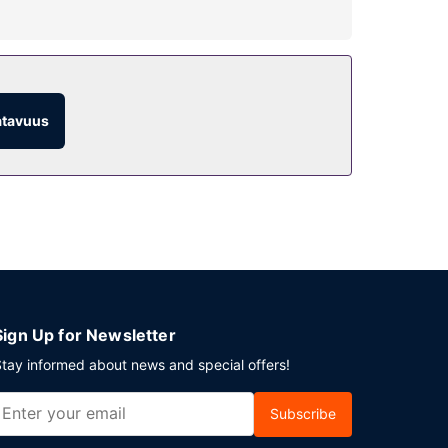
 muun muassa ilmainen langaton internetyhteys,
atavuus
ettuina aikoina). Päätä päiväsi nauttimalla
leen 1951 neliömetriä kokoustiloja, joihin kuuluu
Sign Up for Newsletter
tay informed about news and special offers!
Subscribe