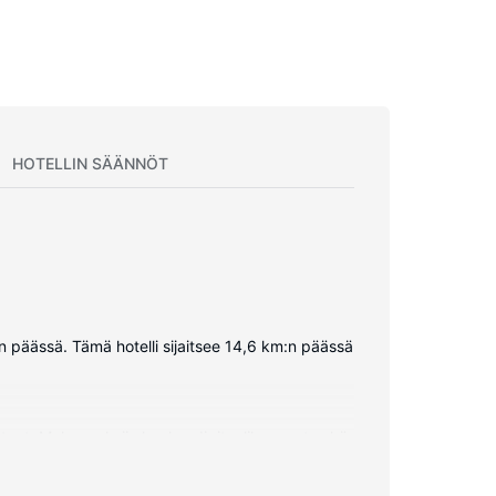
HOTELLIN SÄÄNNÖT
n päässä. Tämä hotelli sijaitsee 14,6 km:n päässä
tteet. Mukavuuksiin kuuluu digitaalikanavat sekä
n yhdistelmä, designer-hygieniatuotteet ja