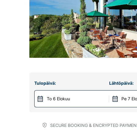
Tulopäivä:
Lähtöpäivä:
To 6 Elokuu
Pe 7 El
SECURE BOOKING & ENCRYPTED PAYMEN