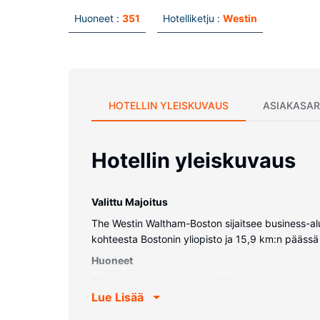
Huoneet :
351
Hotelliketju :
Westin
HOTELLIN YLEISKUVAUS
ASIAKASAR
Hotellin yleiskuvaus
Valittu Majoitus
The Westin Waltham-Boston sijaitsee business-alu
kohteesta Bostonin yliopisto ja 15,9 km:n pääss
Huoneet
Tässä majoituspaikassa on 351 kodikasta huonetta
Lue Lisää
maksullinen langaton internetyhteys. Huoneissa 
hiustenkuivaaja.