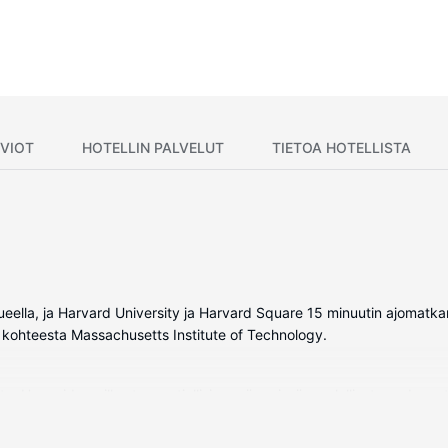
VIOT
HOTELLIN PALVELUT
TIETOA HOTELLISTA
eella, ja Harvard University ja Harvard Square 15 minuutin ajomatka
ä kohteesta Massachusetts Institute of Technology.
. Huoneiden pillowtop-patjallisissa sängyissä on ylelliset vuodevaa
on oma kylpyhuone, ja sen varusteluun kuuluu suihkun ja kylpyammee