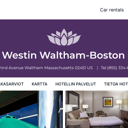
Car rentals
 palvelut
Tietoa hotellista
Hotellin säännöt
 Westin Waltham-Boston
Third Avenue
Waltham
Massachusetts
02451
US
Tel.
(855) 334
AKASARVIOT
KARTTA
HOTELLIN PALVELUT
TIETOA HOT