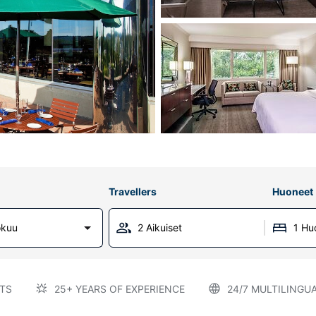
Travellers
Huoneet
okuu
2 Aikuiset
1 Hu
TS
25+ YEARS OF EXPERIENCE
24/7 MULTILINGU