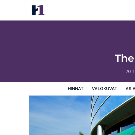
The Westin Waltham-Boston
Hinnat
Valokuvat
Asiakasarviot
Kartta
Hotellin
The
70 
HINNAT
VALOKUVAT
ASI