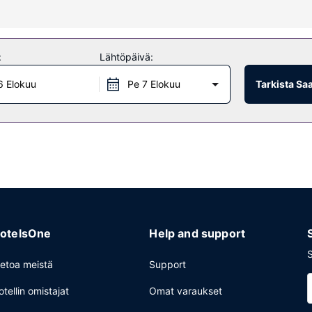
uluu kuntoklubi ja sisäuima-allas. Tämän hotellin palveluihin kuuluu
:
Lähtöpäivä:
6 Elokuu
Pe 7 Elokuu
Tarkista Sa
en nauttimiseen. Palveluihin kuuluu myös kahvila ja huonepalvelu (rajoit
ukaan valmistettu aamiainen on tarjolla päivittäin.
tuminen ja kuivapesula-/pesulapalvelut. Tämä hotelli tarjoaa asiakkail
matoiminen pysäköinti.
otelsOne
Help and support
S
ietoa meistä
Support
otellin omistajat
Omat varaukset