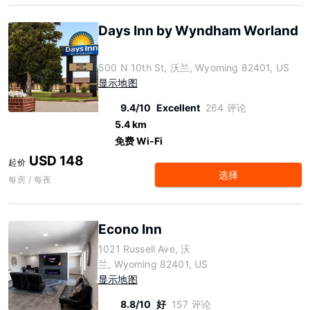
Days Inn by Wyndham Worland
500 N 10th St, 沃兰, Wyoming 82401, US
显示地图
9.4/10
Excellent
264 评论
5.4 km
免费 Wi-Fi
USD 148
起价
选择
每房 / 每夜
Econo Inn
1021 Russell Ave, 沃
兰, Wyoming 82401, US
显示地图
8.8/10
好
157 评论