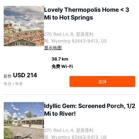
Lovely Thermopolis Home < 3
Mi to Hot Springs
270 Red Ln, B, 瑟莫普利
斯, Wyoming 82443-9413, US
显示地图
38.7 km
免费 Wi-Fi
USD 214
起价
选择
每房 / 每夜
Idyllic Gem: Screened Porch, 1/2
Mi to River!
270 Red Ln, A, 瑟莫普利
斯, Wyoming 82443-9413, US