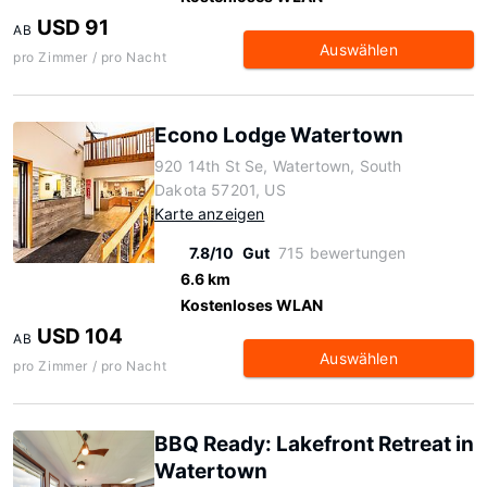
USD 91
AB
Auswählen
pro Zimmer / pro Nacht
Econo Lodge Watertown
920 14th St Se, Watertown, South
Dakota 57201, US
Karte anzeigen
7.8/10
Gut
715 bewertungen
6.6 km
Kostenloses WLAN
USD 104
AB
Auswählen
pro Zimmer / pro Nacht
BBQ Ready: Lakefront Retreat in
Watertown