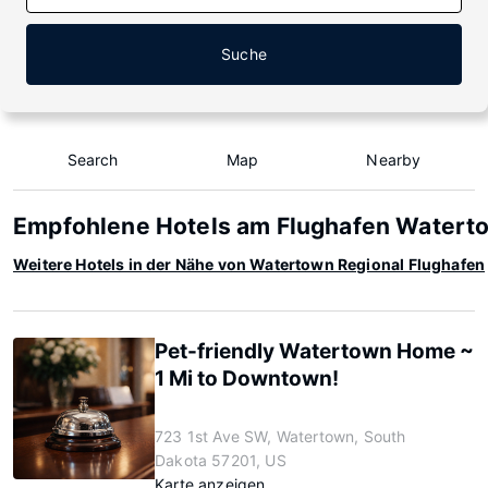
Suche
Search
Map
Nearby
Empfohlene Hotels am Flughafen Watert
Weitere Hotels in der Nähe von Watertown Regional Flughafen
Pet-friendly Watertown Home ~
1 Mi to Downtown!
723 1st Ave SW, Watertown, South
Dakota 57201, US
Karte anzeigen