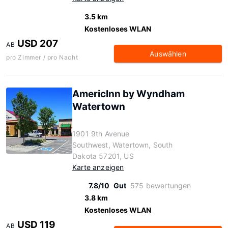
3.5 km
Kostenloses WLAN
USD 207
AB
Auswählen
pro Zimmer / pro Nacht
AmericInn by Wyndham
Watertown
1901 9th Avenue
Southwest, Watertown, South
Dakota 57201, US
Karte anzeigen
7.8/10
Gut
575 bewertungen
3.8 km
Kostenloses WLAN
USD 119
AB