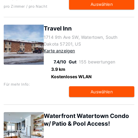
Auswählen
pro Zimmer / pro Nacht
Travel Inn
1714 9th Ave SW, Watertown, South
Dakota 57201, US
Karte anzeigen
7.4/10
Gut
155 bewertungen
3.9 km
Kostenloses WLAN
Für mehr Info:
Auswählen
Waterfront Watertown Condo
w/ Patio & Pool Access!