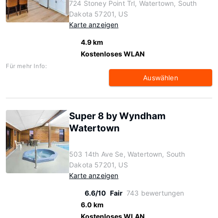
724 Stoney Point Trl, Watertown, South
Dakota 57201, US
Karte anzeigen
4.9 km
Kostenloses WLAN
Für mehr Info:
Auswählen
Super 8 by Wyndham
Watertown
503 14th Ave Se, Watertown, South
Dakota 57201, US
Karte anzeigen
6.6/10
Fair
743 bewertungen
6.0 km
Kostenloses WLAN