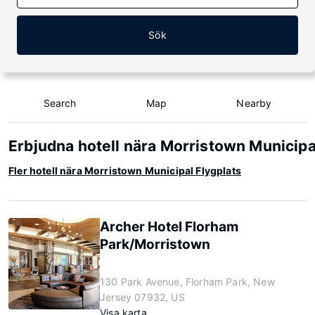
Sök
Search
Map
Nearby
Erbjudna hotell nära Morristown Municipa
Fler hotell nära Morristown Municipal Flygplats
Archer Hotel Florham
Park/Morristown
130 Park Avenue, Florham Park, New
Jersey 07932, US
Visa karta