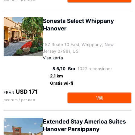
Sonesta Select Whippany
Hanover
157 Route 10 East, Whippany, New
Jersey 07981, US
Visa karta
8.6/10
Bra
1022 recensioner
2.1 km
Gratis wi-fi
USD 171
FRÅN
Välj
per rum / per natt
Extended Stay America Suites
Hanover Parsippany