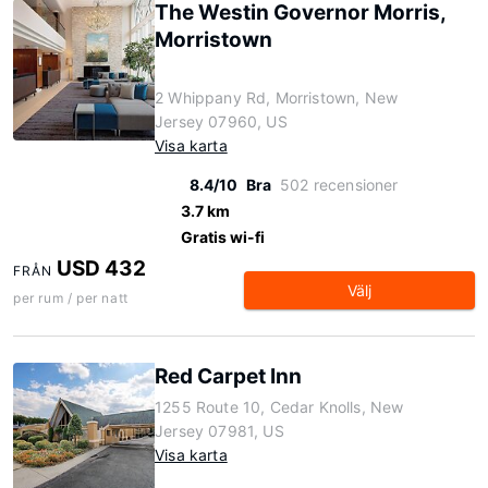
The Westin Governor Morris,
Morristown
2 Whippany Rd, Morristown, New
Jersey 07960, US
Visa karta
8.4/10
Bra
502 recensioner
3.7 km
Gratis wi-fi
USD 432
FRÅN
Välj
per rum / per natt
Red Carpet Inn
1255 Route 10, Cedar Knolls, New
Jersey 07981, US
Visa karta