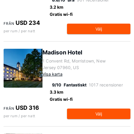
3.2 km
Gratis wi-fi
USD 234
FRÅN
Välj
per rum / per natt
Madison Hotel
1 Convent Rd, Morristown, New
Jersey 07960, US
Visa karta
9/10
Fantastiskt
1017 recensioner
3.3 km
Gratis wi-fi
USD 316
FRÅN
Välj
per rum / per natt