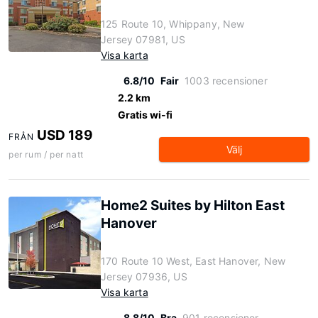
125 Route 10, Whippany, New
Jersey 07981, US
Visa karta
6.8/10
Fair
1003 recensioner
2.2 km
Gratis wi-fi
USD 189
FRÅN
Välj
per rum / per natt
Home2 Suites by Hilton East
Hanover
170 Route 10 West, East Hanover, New
Jersey 07936, US
Visa karta
8.8/10
Bra
901 recensioner