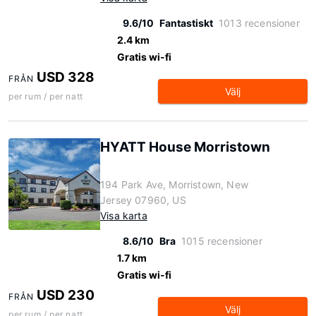
9.6/10
Fantastiskt
1013 recensioner
2.4 km
Gratis wi-fi
USD 328
FRÅN
Välj
per rum / per natt
HYATT House Morristown
194 Park Ave, Morristown, New
Jersey 07960, US
Visa karta
8.6/10
Bra
1015 recensioner
1.7 km
Gratis wi-fi
USD 230
FRÅN
Välj
per rum / per natt