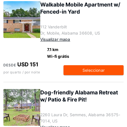
Walkable Mobile Apartment w/
Fenced-in Yard
112 Vanderbilt
Dr, Mobile, Alabama 36608, US
Visualizar mapa
7.1 km
Wi-fi grátis
USD 151
DESDE
Seleccionar
por quarto / por noite
Dog-friendly Alabama Retreat
w/ Patio & Fire Pit!
2260 Laura Dr, Semmes, Alabama 36575-
7014, US