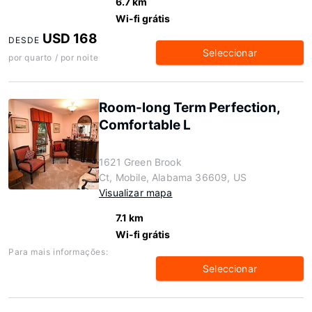
6.7 km
Wi-fi grátis
USD 168
DESDE
Seleccionar
por quarto / por noite
Room-long Term Perfection,
Comfortable L
1621 Green Brook
Ct, Mobile, Alabama 36609, US
Visualizar mapa
7.1 km
Wi-fi grátis
Para mais informações:
Seleccionar