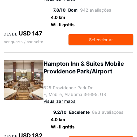
7.8/10
Bom
942 avaliações
4.0 km
Wi-fi grátis
USD 147
DESDE
Seleccionar
por quarto / por noite
Hampton Inn & Suites Mobile
Providence Park/Airport
525 Providence Park Dr
E, Mobile, Alabama 36695, US
Visualizar mapa
9.2/10
Excelente
893 avaliações
4.0 km
Wi-fi grátis
USD 182
DESDE