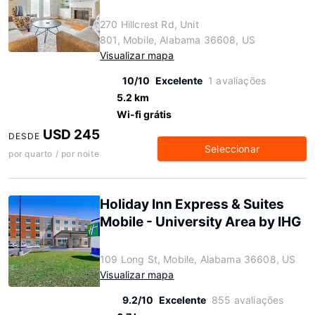
270 Hillcrest Rd, Unit
801, Mobile, Alabama 36608, US
Visualizar mapa
10/10
Excelente
1 avaliações
5.2 km
Wi-fi grátis
USD 245
DESDE
Seleccionar
por quarto / por noite
Holiday Inn Express & Suites
Mobile - University Area by IHG
109 Long St, Mobile, Alabama 36608, US
Visualizar mapa
9.2/10
Excelente
855 avaliações