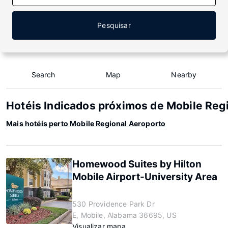
Pesquisar
Search
Map
Nearby
Hotéis Indicados próximos de Mobile Reg
Mais hotéis perto Mobile Regional Aeroporto
Homewood Suites by Hilton
Mobile Airport-University Area
530 Providence Park Dr
E, Mobile, Alabama 36695, US
Visualizar mapa