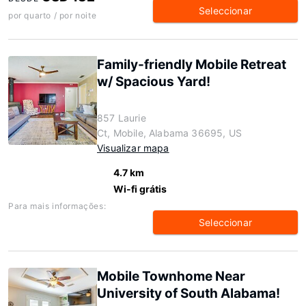
Seleccionar
por quarto / por noite
Family-friendly Mobile Retreat
w/ Spacious Yard!
857 Laurie
Ct, Mobile, Alabama 36695, US
Visualizar mapa
4.7 km
Wi-fi grátis
Para mais informações:
Seleccionar
Mobile Townhome Near
University of South Alabama!