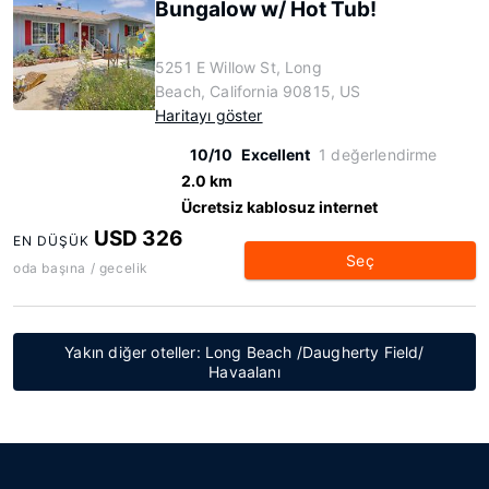
Bungalow w/ Hot Tub!
5251 E Willow St, Long
Beach, California 90815, US
Haritayı göster
10/10
Excellent
1 değerlendirme
2.0 km
Ücretsiz kablosuz internet
USD 326
EN DÜŞÜK
Seç
oda başına / gecelik
Yakın diğer oteller: Long Beach /Daugherty Field/
Havaalanı