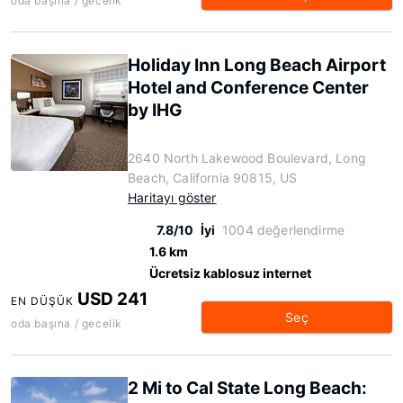
oda başına / gecelik
Holiday Inn Long Beach Airport
Hotel and Conference Center
by IHG
2640 North Lakewood Boulevard, Long
Beach, California 90815, US
Haritayı göster
7.8/10
İyi
1004 değerlendirme
1.6 km
Ücretsiz kablosuz internet
USD 241
EN DÜŞÜK
Seç
oda başına / gecelik
2 Mi to Cal State Long Beach: