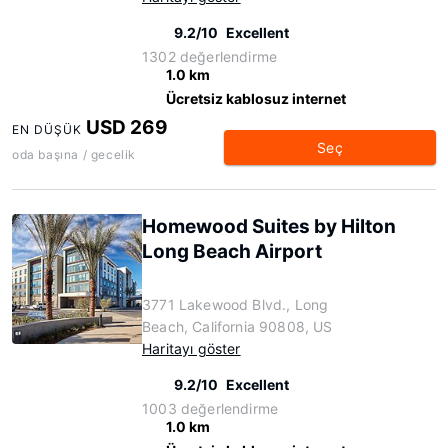
9.2/10
Excellent
1302 değerlendirme
1.0 km
Ücretsiz kablosuz internet
USD 269
EN DÜŞÜK
Seç
oda başına / gecelik
Homewood Suites by Hilton
Long Beach Airport
3771 Lakewood Blvd., Long
Beach, California 90808, US
Haritayı göster
9.2/10
Excellent
1003 değerlendirme
1.0 km