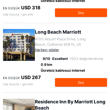
Ücretsiz kablosuz internet
USD 318
EN DÜŞÜK
Seç
oda başına / gecelik
Long Beach Marriott
4700 Airport Plaza Drive, Long
Beach, California 90815, US
Haritayı göster
9/10
Excellent
1003 değerlendirme
0.9 km
Ücretsiz kablosuz internet
USD 267
EN DÜŞÜK
Seç
oda başına / gecelik
Residence Inn By Marriott Long
Beach