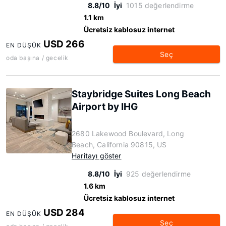
8.8/10
İyi
1015 değerlendirme
1.1 km
Ücretsiz kablosuz internet
USD 266
EN DÜŞÜK
Seç
oda başına / gecelik
Staybridge Suites Long Beach
Airport by IHG
2680 Lakewood Boulevard, Long
Beach, California 90815, US
Haritayı göster
8.8/10
İyi
925 değerlendirme
1.6 km
Ücretsiz kablosuz internet
USD 284
EN DÜŞÜK
Seç