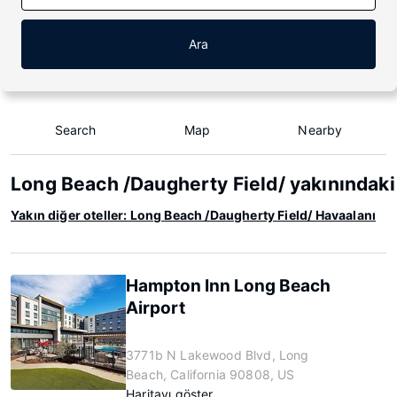
Ara
Search
Map
Nearby
Long Beach /Daugherty Field/ yakınındaki
Yakın diğer oteller: Long Beach /Daugherty Field/ Havaalanı
Hampton Inn Long Beach
Airport
3771b N Lakewood Blvd, Long
Beach, California 90808, US
Haritayı göster