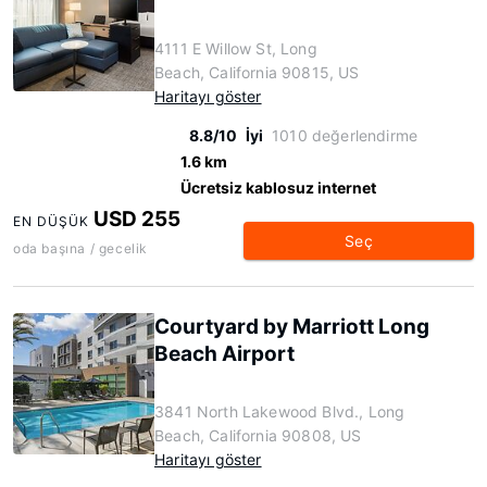
4111 E Willow St, Long
Beach, California 90815, US
Haritayı göster
8.8/10
İyi
1010 değerlendirme
1.6 km
Ücretsiz kablosuz internet
USD 255
EN DÜŞÜK
Seç
oda başına / gecelik
Courtyard by Marriott Long
Beach Airport
3841 North Lakewood Blvd., Long
Beach, California 90808, US
Haritayı göster