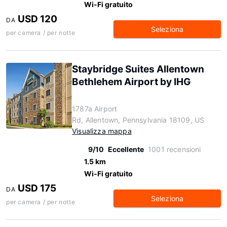
Wi-Fi gratuito
USD 120
DA
Seleziona
per camera / per notte
Staybridge Suites Allentown
Bethlehem Airport by IHG
1787a Airport
Rd, Allentown, Pennsylvania 18109, US
Visualizza mappa
9/10
Eccellente
1001 recensioni
1.5 km
Wi-Fi gratuito
USD 175
DA
Seleziona
per camera / per notte