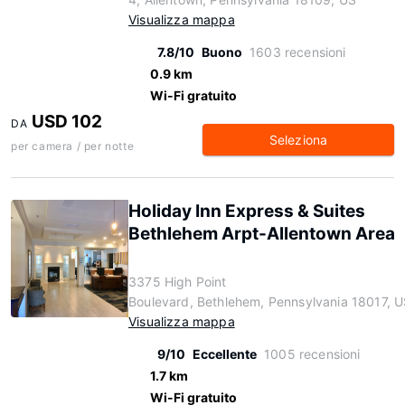
Visualizza mappa
7.8/10
Buono
1603 recensioni
0.9 km
Wi-Fi gratuito
USD 102
DA
Seleziona
per camera / per notte
Holiday Inn Express & Suites
Bethlehem Arpt-Allentown Area
3375 High Point
Boulevard, Bethlehem, Pennsylvania 18017, 
Visualizza mappa
9/10
Eccellente
1005 recensioni
1.7 km
Wi-Fi gratuito