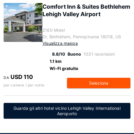
Comfort Inn & Suites Bethlehem
Lehigh Valley Airport
2160 Motel
Dr, Bethlehem, Pennsylvania 18018, US
Visualizza mappa
8.8/10
Buono
1031 recensioni
1.1 km
Wi-Fi gratuito
USD 110
DA
Seleziona
per camera / per notte
Guarda gli altri hotel vicino Lehigh Valley International
Aeroporto