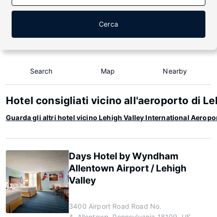
Cerca
Search
Map
Nearby
Hotel consigliati vicino all'aeroporto di L
Guarda gli altri hotel vicino Lehigh Valley International Aeropo
Days Hotel by Wyndham
Allentown Airport / Lehigh
Valley
3400 Airport Road Road No.
4, Allentown, Pennsylvania 18109, US