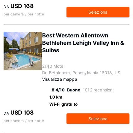
USD 168
DA
Seleziona
per camera / per notte
Best Western Allentown
Bethlehem Lehigh Valley Inn &
Suites
2140 Motel
Dr, Bethlehem, Pennsylvania 18018, US
Visualizza mappa
8.4/10
Buono
1012 recensioni
1.0 km
Wi-Fi gratuito
USD 108
DA
Seleziona
per camera / per notte