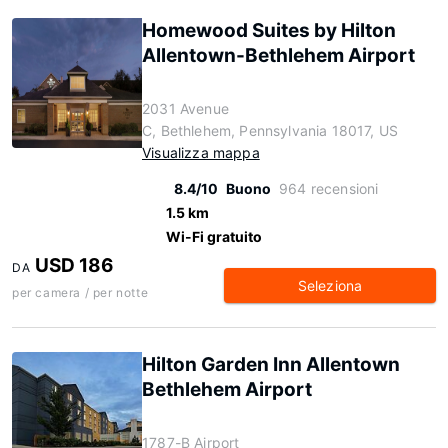
Homewood Suites by Hilton
Allentown-Bethlehem Airport
2031 Avenue
C, Bethlehem, Pennsylvania 18017, US
Visualizza mappa
8.4/10
Buono
964 recensioni
1.5 km
Wi-Fi gratuito
USD 186
DA
Seleziona
per camera / per notte
Hilton Garden Inn Allentown
Bethlehem Airport
1787-B Airport