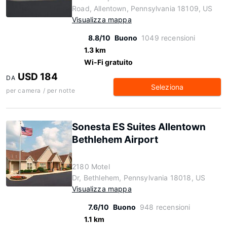
Road, Allentown, Pennsylvania 18109, US
Visualizza mappa
8.8/10
Buono
1049 recensioni
1.3 km
Wi-Fi gratuito
USD 184
DA
Seleziona
per camera / per notte
Sonesta ES Suites Allentown
Bethlehem Airport
2180 Motel
Dr, Bethlehem, Pennsylvania 18018, US
Visualizza mappa
7.6/10
Buono
948 recensioni
1.1 km