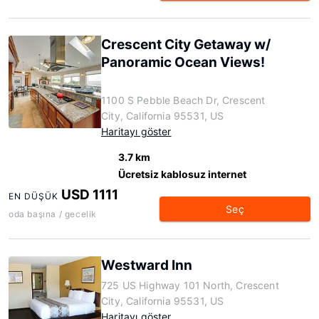
Crescent City Getaway w/
Panoramic Ocean Views!
1100 S Pebble Beach Dr, Crescent
City, California 95531, US
Haritayı göster
3.7 km
Ücretsiz kablosuz internet
USD 1111
EN DÜŞÜK
Seç
oda başına / gecelik
Westward Inn
725 US Highway 101 North, Crescent
City, California 95531, US
Haritayı göster