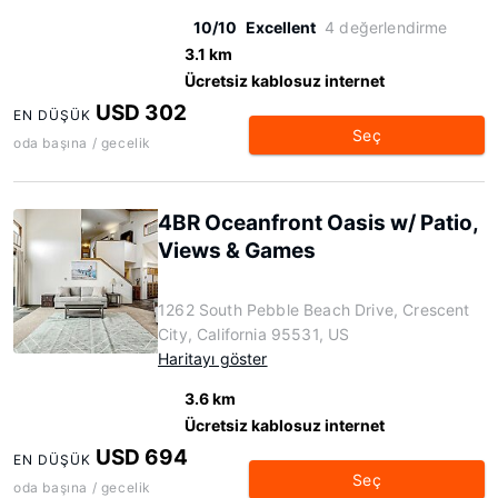
10/10
Excellent
4 değerlendirme
3.1 km
Ücretsiz kablosuz internet
USD 302
EN DÜŞÜK
Seç
oda başına / gecelik
4BR Oceanfront Oasis w/ Patio,
Views & Games
1262 South Pebble Beach Drive, Crescent
City, California 95531, US
Haritayı göster
3.6 km
Ücretsiz kablosuz internet
USD 694
EN DÜŞÜK
Seç
oda başına / gecelik